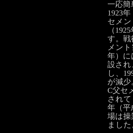
一応簡
192
セメン
（19
す。戦
メント
年）に
設され
し、1
が減少
C父セ
されて
年（平
場は操
ました