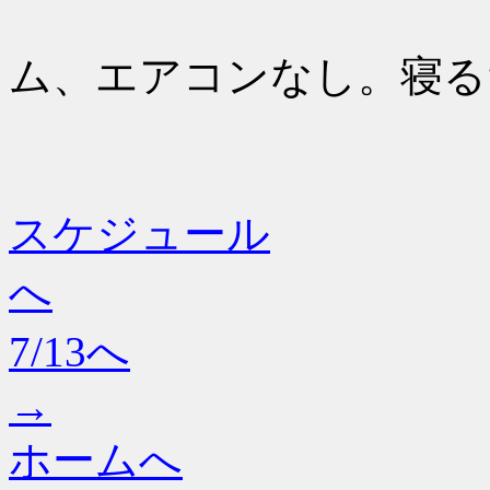
4Fのシ
ム、エアコンなし。寝る
スケジュール
へ
7/13へ
→
ホームへ