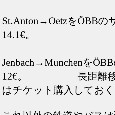
13
St.Anton→OetzをÖB
14.1€。
28
Jenbach→Munchen
12€。 長距離移動
はチケット購入しておく