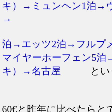
キ）→ミュンヘン1泊→
→
ザンクト
泊→エッツ2泊→フルプ
マイヤーホーフェン5泊
キ）→名古屋
という7
ホテルは
60€と昨年に比べたら