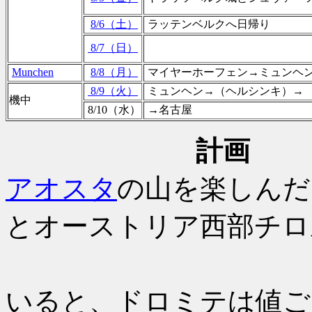
8/6（土）
ラッテンベルクへ日帰り
8/7（日）
Munchen
8/8（月）
マイヤーホーフェン→ミュンヘ
8/9（火）
ミュンヘン→（ヘルシンキ）→
機中
8/10（水）
→名古屋
計画
2
アオスタ
の山を楽しんだ
とオーストリア西部チロ
2015秋
いると、ドロミテは値ご