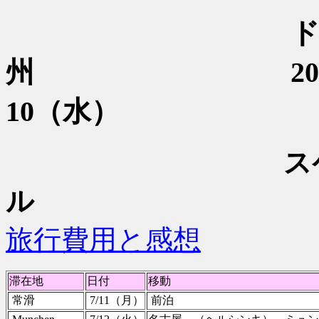
州
2016・7・
10（水）
ス
ル
旅行費用と感想
滞在地
日付
移動
常滑
7/11（月）
前泊