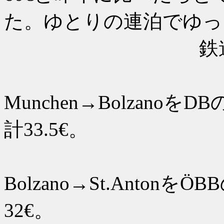
た。ゆとりの連泊でゆっ
鉄道チケ
2日
Munchen→Bolzanoを
計33.5€。
8日
Bolzano→St.Anton
32€。