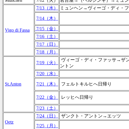
Munchen
7/12（火）
名古屋→（ヘルシンキ）→ミュ
7/13（水）
ミュンヘン→ヴィーゴ・ディ・
7/14（木）
7/15（金）
Vigo di Fassa
7/16（土）
7/17（日）
7/18（月）
ヴィーゴ・ディ・ファッサ→ザ
7/19（火）
ントン
7/20（水）
St.Anton
7/21（木）
フェルトキルヒへ日帰り
7/22（金）
レッヒへ日帰り
7/23（土）
7/24（日）
ザンクト・アントン→エッツ
Oetz
7/25（月）