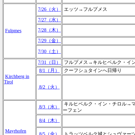
7/26（火）
エッツ→フルプメス
7/27（水）
7/28（木）
Fulpmes
7/29（金）
7/30（土）
7/31（日）
フルプメス→キルヒベルク・イ
8/1（月）
クーフシュタインへ日帰り
Kirchberg in
Tirol
8/2（火）
キルヒベルク・イン・チロル→
8/3（水）
ーフェン
8/4（木）
Mayrhofen
8/5（金）
トラッツベルク城とシュヴァー