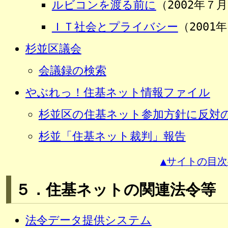
ルビコンを渡る前に
（2002年７月
ＩＴ社会とプライバシー
（2001
杉並区議会
会議録の検索
やぶれっ！住基ネット情報ファイル
杉並区の住基ネット参加方針に反対
杉並「住基ネット裁判」報告
▲サイトの目次
５．住基ネットの関連法令等
法令データ提供システム