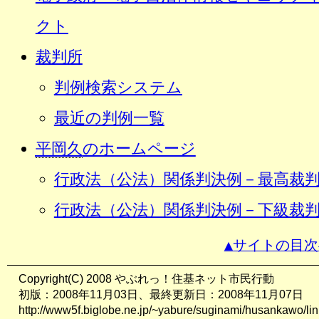
クト
裁判所
判例検索システム
最近の判例一覧
平岡久
のホームページ
行政法（公法）関係判決例－最高裁
行政法（公法）関係判決例－下級裁
▲サイトの目次
Copyright(C) 2008 やぶれっ！住基ネット市民行動
初版：2008年11月03日、最終更新日：2008年11月07日
http://www5f.biglobe.ne.jp/~yabure/suginami/husankawo/lin