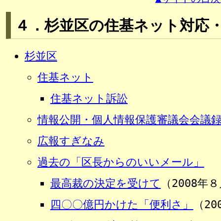
４．杉並区の住基ネット対応
杉並区
住基ネット
住基ネット訴訟
情報公開・個人情報保護審議会会議
広報すぎなみ
過去の「区長からのいいメール」
最高裁の決定を受けて
（2008年
四〇〇億円かけた「便利さ」
（20