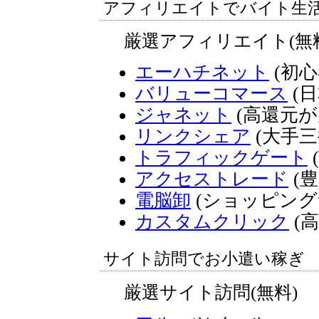
アフィリエイトでバイト生
厳選アフィリエイト(無
エーハチネット
(初心
バリューコマース
(日
ジャネット
(高還元が
リンクシェア
(大手三
トラフィックゲート
アクセストレード
(
電脳卸
(ショッピング
カスタムクリック
(
サイト訪問でお小遣い稼ぎ
厳選サイト訪問(無料)