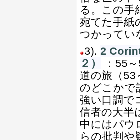
る。この手
宛てた手紙
つかってい
3).
2 Co
２）
：55
道の旅（5
のどこかで
強い口調で
信者の大半
中にはパウ
らの批判や