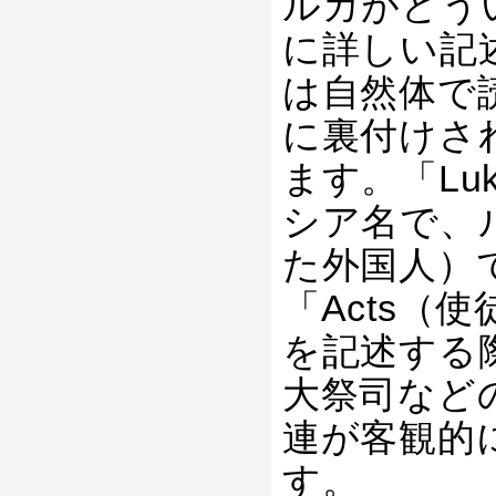
ルカがどう
に詳しい記
は自然体で
に裏付けさ
ます。「L
シア名で、
た外国人）
「Acts（
を記述する
大祭司など
連が客観的
す。