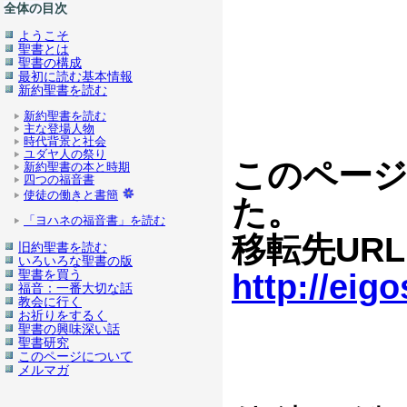
全体の目次
ようこそ
聖書とは
聖書の構成
最初に読む基本情報
新約聖書を読む
新約聖書を読む
主な登場人物
時代背景と社会
ユダヤ人の祭り
このページ
新約聖書の本と時期
四つの福音書
使徒の働きと書簡
た。
「ヨハネの福音書」を読む
移転先UR
旧約聖書を読む
いろいろな聖書の版
聖書を買う
http://eig
福音：一番大切な話
教会に行く
お祈りをするく
聖書の興味深い話
聖書研究
このページについて
メルマガ