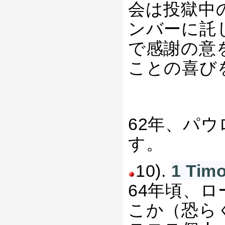
会は投獄中
ンバーに託
で感謝の意
ことの喜び
62年、パ
す。
10).
1 T
64年頃、
こか（恐ら