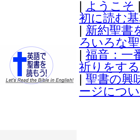
|
ようこそ
初に読む基
|
新約聖書
ろいろな聖
|
福音：一
祈りをする
|
聖書の興
ージについ