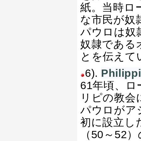
紙。当時ロ
な市民が奴
パウロは奴
奴隷である
とを伝えて
6).
Phil
61年頃、
リピの教会
パウロがア
初に設立し
（50～5