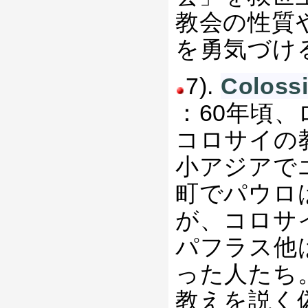
教会の性質
を勇気づけ
7).
Colo
：60年頃
コロサイの
小アジアでエ
町でパウロ
が、コロサ
パフラス他
った人たち
教えを説く