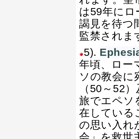
は59年に
謁見を待つ
監禁されま
5).
Ephe
年頃、ロー
ソの教会に
（50～52
旅でエペソ
在している
の思い入れ
会」を救世