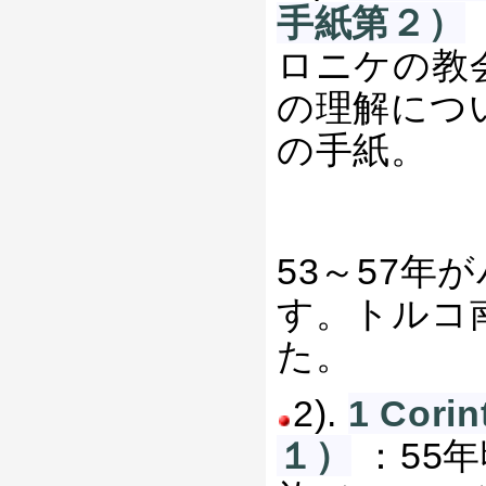
手紙第２）
ロニケの教
の理解につ
の手紙。
53～57年
す。トルコ
た。
2).
1 Co
１）
：55