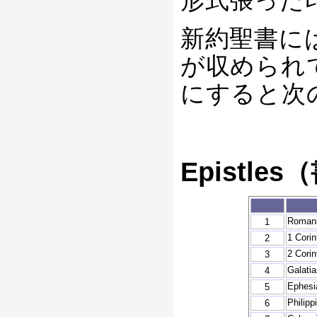
形式張った
新約聖書には2
が収められ
にすると次
Epistle
Rom
1
1 Co
2
2 Co
3
Gala
4
Ephe
5
Phil
6