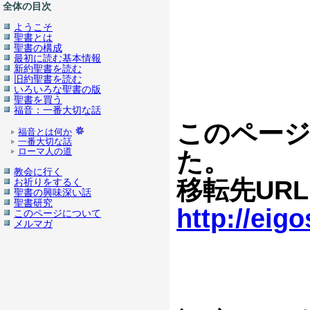
全体の目次
ようこそ
聖書とは
聖書の構成
最初に読む基本情報
新約聖書を読む
旧約聖書を読む
いろいろな聖書の版
聖書を買う
福音：一番大切な話
このページ
福音とは何か
一番大切な話
ローマ人の道
た。
教会に行く
移転先UR
お祈りをするく
聖書の興味深い話
聖書研究
http://eig
このページについて
メルマガ