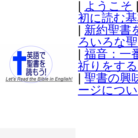
|
ようこそ
初に読む基
|
新約聖書
ろいろな聖
|
福音：一
祈りをする
|
聖書の興
ージについ