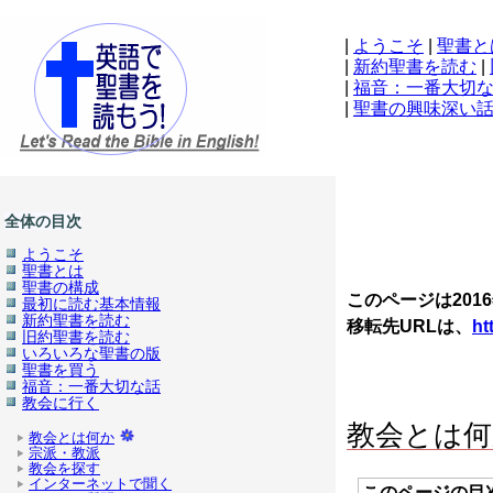
|
ようこそ
|
聖書と
|
新約聖書を読む
|
|
福音：一番大切
|
聖書の興味深い
全体の目次
ようこそ
聖書とは
聖書の構成
このページは201
最初に読む基本情報
新約聖書を読む
移転先URLは、
ht
旧約聖書を読む
いろいろな聖書の版
聖書を買う
福音：一番大切な話
教会に行く
教会とは何
教会とは何か
宗派・教派
教会を探す
インターネットで聞く
このページの目