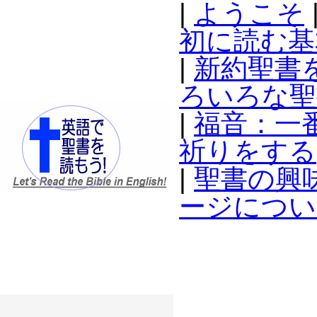
|
ようこそ
初に読む基
|
新約聖書
ろいろな聖
|
福音：一
祈りをする
|
聖書の興
ージについ