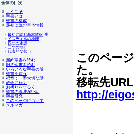
全体の目次
ようこそ
聖書とは
聖書の構成
最初に読む基本情報
最初に読む基本情報
イスラエルの地理
四つの水源
三つの地方
代表的な都市
このページ
新約聖書を読む
旧約聖書を読む
た。
いろいろな聖書の版
聖書を買う
福音：一番大切な話
移転先UR
教会に行く
お祈りをするく
http://eig
聖書の興味深い話
聖書研究
このページについて
メルマガ