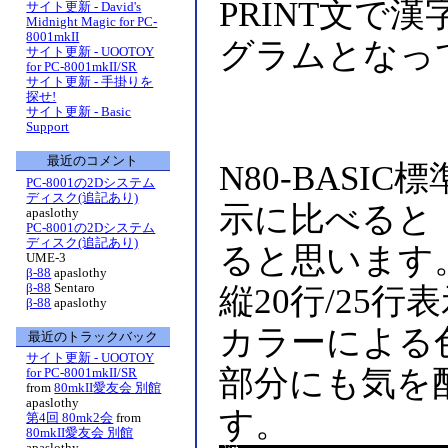
PRINT文で
サイト更新 - David's
Midnight Magic for PC-
8001mkII
グラムとなっ
サイト更新 - UOOTOY
for PC-8001mkII/SR
サイト更新 - 手掛りを
探せ!
サイト更新 - Basic
Support
最近のコメント
N80-BASI
PC-8001の2Dシステム
ディスク(追記あり)
示に比べると
apaslothy
PC-8001の2Dシステム
ディスク(追記あり)
ると思います
UME-3
β-88
apaslothy
β-88
Sentaro
縦20行/25
β-88
apaslothy
カラーによる
最近のトラックバック
サイト更新 - UOOTOY
部分にも気を
for PC-8001mkII/SR
from
80mkII愛友会 別館
apaslothy
す。
第4回 80mk2会
from
80mkII愛友会 別館
apaslothy