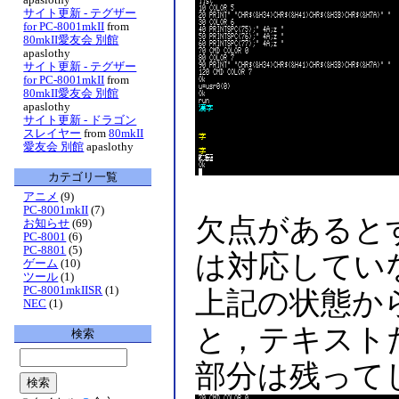
サイト更新 - テグザー
for PC-8001mkII
from
80mkII愛友会 別館
apaslothy
サイト更新 - テグザー
for PC-8001mkII
from
80mkII愛友会 別館
apaslothy
サイト更新 - ドラゴン
スレイヤー
from
80mkII
愛友会 別館
apaslothy
カテゴリ一覧
アニメ
(9)
PC-8001mkII
(7)
欠点があると
お知らせ
(69)
PC-8001
(6)
PC-8801
(5)
は対応してい
ゲーム
(10)
ツール
(1)
PC-8001mkIISR
(1)
上記の状態か
NEC
(1)
と，テキスト
検索
部分は残って