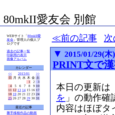
80mkII愛友会 別館
前の記事
次
WEBサイト「
80mkII愛
友会
」管理人の個人ブ
ログです
▼
過去の記事一覧
2015/01/29(木
印刷用の表示
画像アルバム
PRINT文で
カレンダー
<<
2015/01
>>
日
月
火
水
木
金
土
1
2
3
本日の更新は
4
5
6
7
8
9
10
11
12
13
14
15
16
17
18
19
20
21
22
23
24
を
」の動作確
25
26
27
28
29
30
31
内容はほぼタイ
最近の記事
勝手移植作品の動画