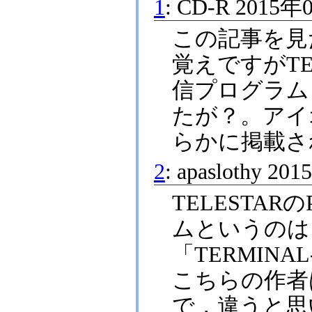
1
:
CD-R
2015年
この記事を見
覚えですがTEL
信プログラム
たが？。アイ
らかに掲載さ
2
:
apaslothy
201
TELESTAR
ムというのは，I
「TERMINA
こちらの作者はQ
で，違うと思