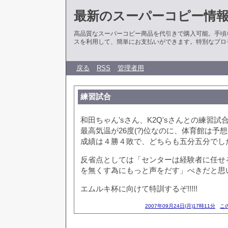
最新のスーパーコピー情
高品質なスーパーコピー商品を代引きで購入可能。手頃
スを利用して、簡単にお支払いができます。特別なプロ
戻る
RSS
管理者用
練習試合
和田ちゃん'sさん、K2Q'sさんとの練習試
最高気温が26度(?)位なのに、体育館は予
成績は４勝４敗で、どちらも五分五分でし
反省点としては「センターは経験者に任せ
を無くす為にもっと声をだす」べきだと思
エムルキ杯に向けて特訓するぞ!!!!!
2007年09月24日(月)17時11分
こ