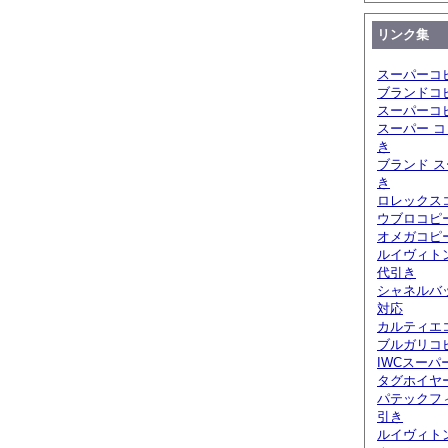
リンク集
スーパーコ
ブランドコ
スーパーコ
スーパー コ
き
ブランド ス
き
ロレックスコ
ウブロコピ
オメガコピー
ルイヴィト
代引き
シャネルバ
対応
カルティエ
ブルガリコピ
IWCスーパ
タグホイヤ
パテックフ
引き
ルイヴィト