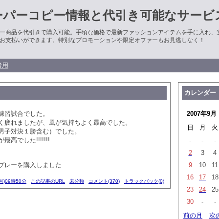
ーパーコピー情報と代引き可能なサービ
ー商品を代引きで購入可能。手頃な価格で最新ファッションアイテムを手に入れ、
お支払いができます。特別なプロモーションや限定オファーもお見逃しなく！
者用
カレンダー
との練習試合でした。
2007年9月
く疲れましたが、風が気持ちよく最高でした。
日
月
火
男子対決１勝含む）でした。
高でした!!!!!!!
-
-
-
2
3
4
プレーを購入しました
9
10
11
16
17
18
月)09時50分
この記事のURL
未分類
コメント(370)
トラックバック(0)
23
24
25
30
-
-
前の月
次