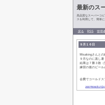
最新のス
高品質なスーパーコピ
スを利用して、簡単に
戻る
RSS
管理
９月１６日
Misakingさん
９月なのに蒸し暑
結果は７勝３敗（
練習の後のビールが最
会費でコールドス
2007年09月17日(