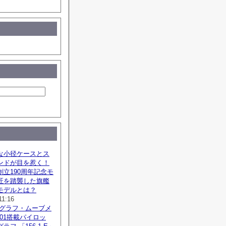
な小径ケースとス
ンドが目を惹く！
立190周年記念モ
匠を踏襲した旗艦
モデルとは？
11:16
ノグラフ・ムーブメ
SZ01搭載パイロッ