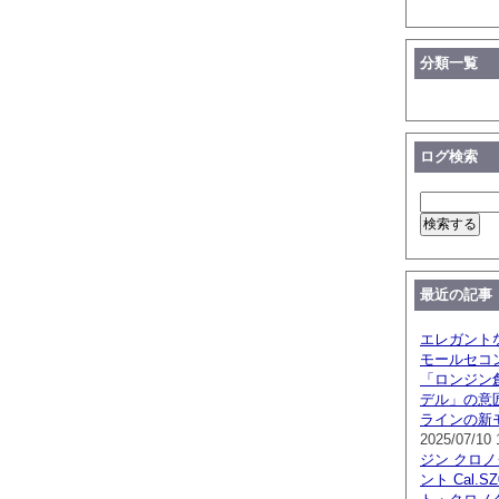
分類一覧
ログ検索
最近の記事
エレガント
モールセコ
「ロンジン創
デル」の意
ラインの新
2025/07/10 
ジン クロ
ント Cal.