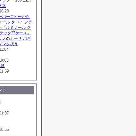
フ 「156.1.E」
 本
18:28
ーパーコピーから
ール クロノ フラ
と「ルミノール ク
ボテック™ケース」
ラノのカーサ パネ
プンを祝う
11:04
19:05
活動
01:59
ント
!
01:37
00:55