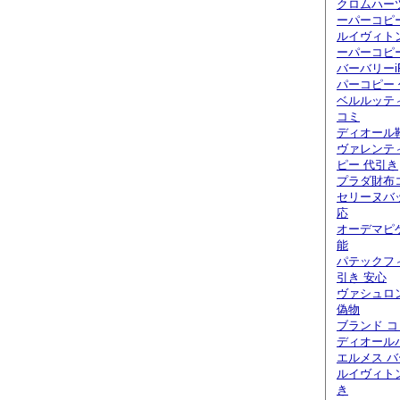
クロムハー
ーパーコピ
ルイヴィト
ーパーコピ
バーバリーi
パーコピー
ベルルッティ
コミ
ディオール
ヴァレンテ
ピー 代引き
プラダ財布
セリーヌバ
応
オーデマピ
能
パテックフ
引き 安心
ヴァシュロ
偽物
ブランド 
ディオール
エルメス バ
ルイヴィト
き