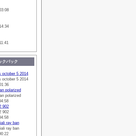
03:08
14:34
11:41
ックバック
s october 5 2014
s october 5 2014
01:36
an polarized
an polarized
04:58
2 902
2 902
04:58
ali ray ban
ali ray ban
00:22