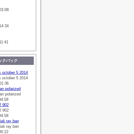
03:08
14:34
11:41
ックバック
s october 5 2014
s october 5 2014
01:36
an polarized
an polarized
04:58
2 902
2 902
04:58
ali ray ban
ali ray ban
00:22