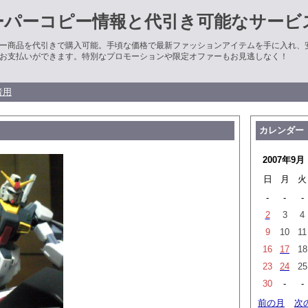
ーパーコピー情報と代引き可能なサービ
ー商品を代引きで購入可能。手頃な価格で最新ファッションアイテムを手に入れ、
お支払いができます。特別なプロモーションや限定オファーもお見逃しなく！
者用
カレンダー
2007年9月
日
月
火
-
-
-
2
3
4
9
10
11
16
17
18
23
24
25
30
-
-
前の月
次