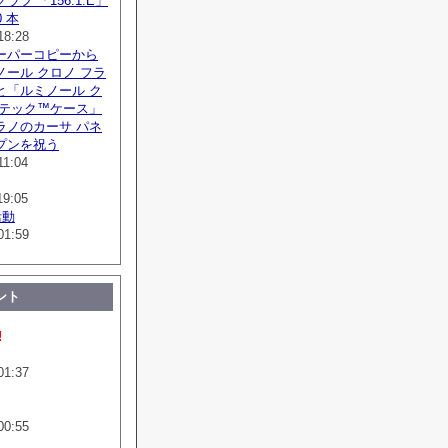
フ 「156.1.E」
 本
18:28
ーパーコピーから
ール クロノ フラ
と「ルミノール ク
ボテック™ケース」
ラノのカーサ パネ
プンを祝う
11:04
19:05
活動
01:59
ント
!
01:37
00:55