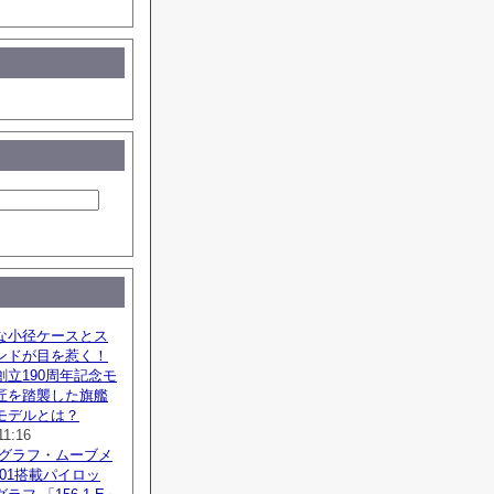
な小径ケースとス
ンドが目を惹く！
立190周年記念モ
匠を踏襲した旗艦
モデルとは？
11:16
ノグラフ・ムーブメ
SZ01搭載パイロッ