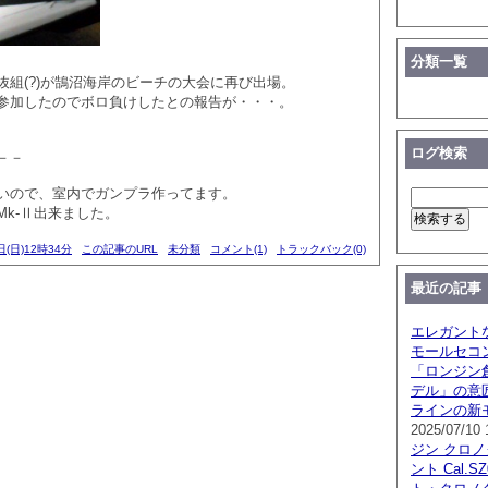
分類一覧
抜組(?)が鵠沼海岸のビーチの大会に再び出場。
参加したのでボロ負けしたとの報告が・・・。
ログ検索
－－
いので、室内でガンプラ作ってます。
Mk-Ⅱ出来ました。
日(日)12時34分
この記事のURL
未分類
コメント(1)
トラックバック(0)
最近の記事
エレガント
モールセコ
「ロンジン創
デル」の意
ラインの新
2025/07/10 
ジン クロ
ント Cal.