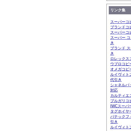
リンク集
スーパーコ
ブランドコ
スーパーコ
スーパー コ
き
ブランド ス
き
ロレックスコ
ウブロコピ
オメガコピー
ルイヴィト
代引き
シャネルバ
対応
カルティエ
ブルガリコピ
IWCスーパ
タグホイヤ
パテックフ
引き
ルイヴィト