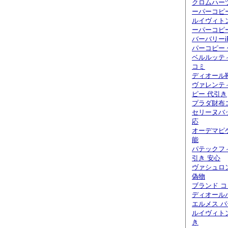
クロムハー
ーパーコピ
ルイヴィト
ーパーコピ
バーバリーi
パーコピー
ベルルッティ
コミ
ディオール
ヴァレンテ
ピー 代引き
プラダ財布
セリーヌバ
応
オーデマピ
能
パテックフ
引き 安心
ヴァシュロ
偽物
ブランド 
ディオール
エルメス バ
ルイヴィト
き