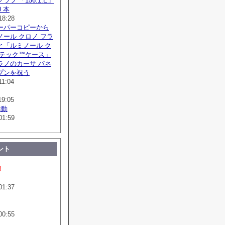
フ 「156.1.E」
 本
18:28
ーパーコピーから
ール クロノ フラ
と「ルミノール ク
ボテック™ケース」
ラノのカーサ パネ
プンを祝う
11:04
19:05
活動
01:59
ント
!
01:37
00:55