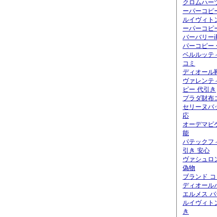
クロムハー
ーパーコピ
ルイヴィト
ーパーコピ
バーバリーi
パーコピー
ベルルッティ
コミ
ディオール
ヴァレンテ
ピー 代引き
プラダ財布
セリーヌバ
応
オーデマピ
能
パテックフ
引き 安心
ヴァシュロ
偽物
ブランド 
ディオール
エルメス バ
ルイヴィト
き