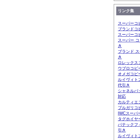
リンク集
スーパーコ
ブランドコ
スーパーコ
スーパー コ
き
ブランド ス
き
ロレックスコ
ウブロコピ
オメガコピー
ルイヴィト
代引き
シャネルバ
対応
カルティエ
ブルガリコピ
IWCスーパ
タグホイヤ
パテックフ
引き
ルイヴィト