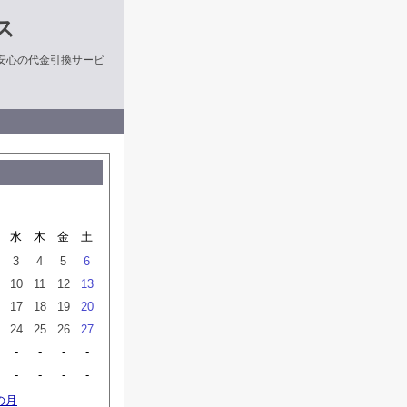
ス
安心の代金引換サービ
水
木
金
土
3
4
5
6
10
11
12
13
17
18
19
20
24
25
26
27
-
-
-
-
-
-
-
-
の月