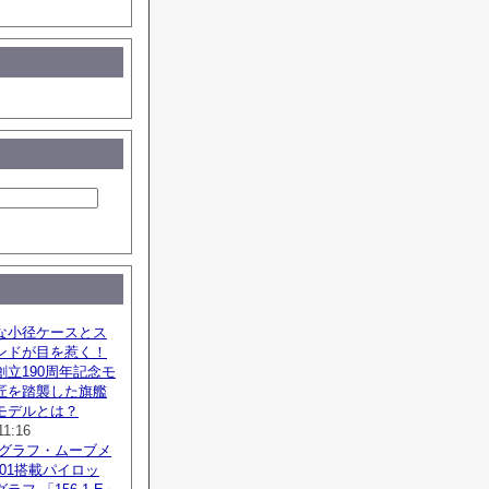
な小径ケースとス
ンドが目を惹く！
立190周年記念モ
匠を踏襲した旗艦
モデルとは？
11:16
ノグラフ・ムーブメ
SZ01搭載パイロッ