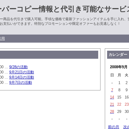
ーパーコピー情報と代引き可能なサービ
ー商品を代引きで購入可能。手頃な価格で最新ファッションアイテムを手に入れ、
お支払いができます。特別なプロモーションや限定オファーもお見逃しなく！
者用
カレンダー
00 ...
9/28の活動
2008年9月
00 ...
9月21日の活動
日
月
火
00 ...
9月14日の活動
00 ...
9月7日の活動
-
1
2
7
8
9
14
15
16
21
22
23
28
29
30
-
-
-
前の月
次