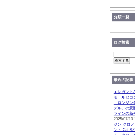
分類一覧
ログ検索
最近の記事
エレガント
モールセコ
「ロンジン創
デル」の意
ラインの新
2025/07/10 
ジン クロ
ント Cal.