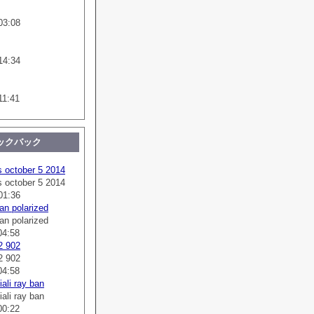
03:08
14:34
11:41
ックバック
s october 5 2014
s october 5 2014
01:36
an polarized
an polarized
04:58
2 902
2 902
04:58
ali ray ban
ali ray ban
00:22