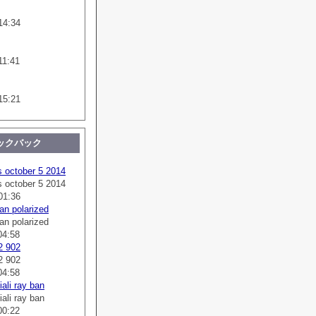
14:34
11:41
15:21
ックバック
s october 5 2014
s october 5 2014
01:36
an polarized
an polarized
04:58
2 902
2 902
04:58
ali ray ban
ali ray ban
00:22