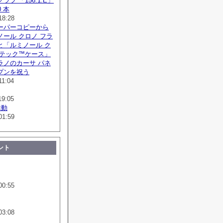
フ 「156.1.E」
 本
18:28
ーパーコピーから
ール クロノ フラ
と「ルミノール ク
ボテック™ケース」
ラノのカーサ パネ
プンを祝う
11:04
19:05
活動
01:59
ント
00:55
03:08