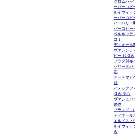
クロムハー
ーパーコピ
ルイヴィト
ーパーコピ
バーバリーi
パーコピー
ベルルッティ
コミ
ディオール
ヴァレンテ
ピー 代引き
プラダ財布
セリーヌバ
応
オーデマピ
能
パテックフ
引き 安心
ヴァシュロ
偽物
ブランド 
ディオール
エルメス バ
ルイヴィト
き