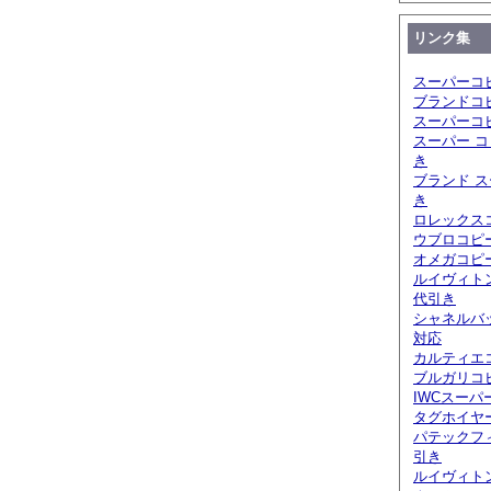
リンク集
スーパーコ
ブランドコ
スーパーコ
スーパー コ
き
ブランド ス
き
ロレックスコ
ウブロコピ
オメガコピー
ルイヴィト
代引き
シャネルバ
対応
カルティエ
ブルガリコピ
IWCスーパ
タグホイヤ
パテックフ
引き
ルイヴィト