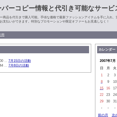
ーパーコピー情報と代引き可能なサービ
ー商品を代引きで購入可能。手頃な価格で最新ファッションアイテムを手に入れ、
お支払いができます。特別なプロモーションや限定オファーもお見逃しなく！
者用
カレンダー
00 ...
7月15日の活動
2007年7月
44 ...
7月8日の活動
日
月
火
1
2
3
8
9
10
15
16
17
22
23
24
29
30
31
-
-
-
前の月
次