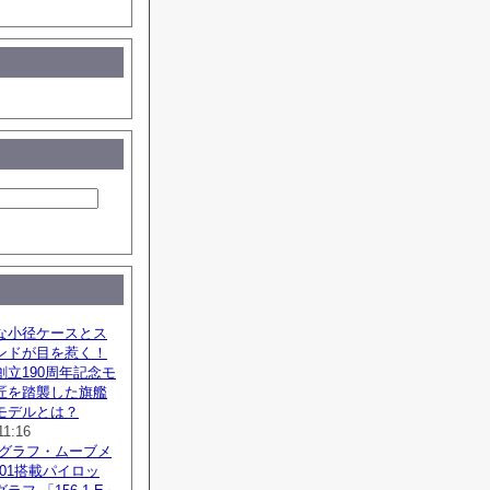
な小径ケースとス
ンドが目を惹く！
立190周年記念モ
匠を踏襲した旗艦
モデルとは？
11:16
ノグラフ・ムーブメ
SZ01搭載パイロッ