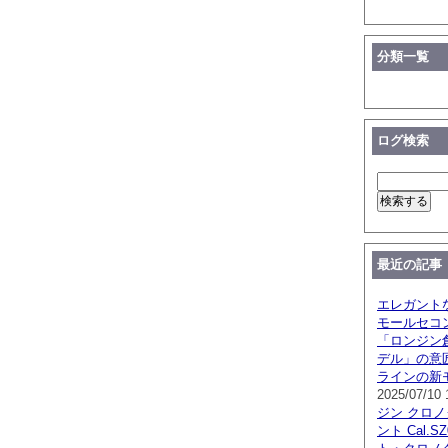
分類一覧
ログ検索
最近の記事
エレガント
モールセコ
「ロンジン創
デル」の意
ラインの新
2025/07/10 
ジン クロ
ント Cal.