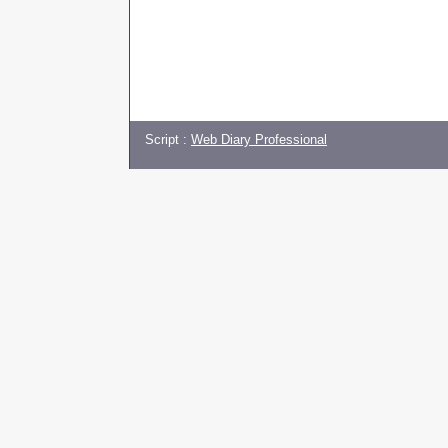
Script :
Web Diary Professional