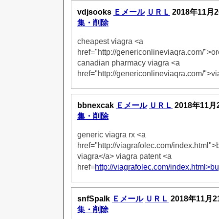
vdjsooks
Ｅメール
ＵＲＬ
2018年11月2
集・削除
cheapest viagra <a
href="http://genericonlineviaqra.com/">or
canadian pharmacy viagra <a
href="http://genericonlineviaqra.com/">v
bbnexcak
Ｅメール
ＵＲＬ
2018年11月
集・削除
generic viagra rx <a
href="http://viagrafolec.com/index.html">
viagra</a> viagra patent <a
href=
http://viagrafolec.com/index.html>b
snfSpalk
Ｅメール
ＵＲＬ
2018年11月2
集・削除