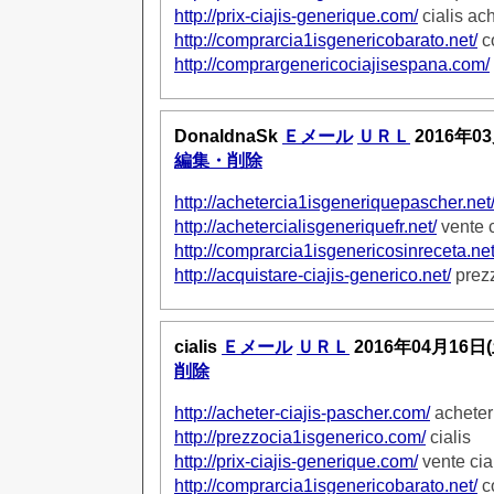
http://prix-ciajis-generique.com/
cialis ac
http://comprarcia1isgenericobarato.net/
co
http://comprargenericociajisespana.com/
DonaldnaSk
Ｅメール
ＵＲＬ
2016年0
編集・削除
http://achetercia1isgeneriquepascher.net
http://achetercialisgeneriquefr.net/
vente c
http://comprarcia1isgenericosinreceta.net
http://acquistare-ciajis-generico.net/
prezz
cialis
Ｅメール
ＵＲＬ
2016年04月16日
削除
http://acheter-ciajis-pascher.com/
acheter 
http://prezzocia1isgenerico.com/
cialis
http://prix-ciajis-generique.com/
vente cia
http://comprarcia1isgenericobarato.net/
co