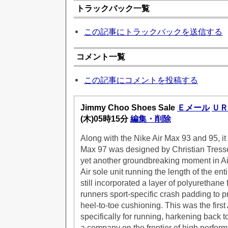
トラックバック一覧
この記事にトラックバックを送信する
コメント一覧
この記事にコメントを投稿する
Jimmy Choo Shoes Sale
Ｅメール
ＵＲ
(木)05時15分
編集・削除
Along with the Nike Air Max 93 and 95, it
Max 97 was designed by Christian Tress
yet another groundbreaking moment in Ai
Air sole unit running the length of the ent
still incorporated a layer of polyurethane 
runners sport-specific crash padding to 
heel-to-toe cushioning. This was the firs
specifically for running, harkening back t
a company on the frontier of high perfor