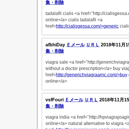
集・削除
tadalafil cialis <a href="http://cialisgessa
online</a> cialis tadalafil <a
href=
http://cialisgessa.com/>generic
ciali
afbhiDay
Ｅメール
ＵＲＬ
2018年11月1
集・削除
viagra sale <a href="http://generichviag
without a doctor prescription</a> buy via
href=
http://generichviagraarnc.com/>buy
online</a>
vsfFouri
Ｅメール
ＵＲＬ
2018年11月1
集・削除
viagra india <a href="http://hpviagrajoag
online</a> natural alternative to viagra <