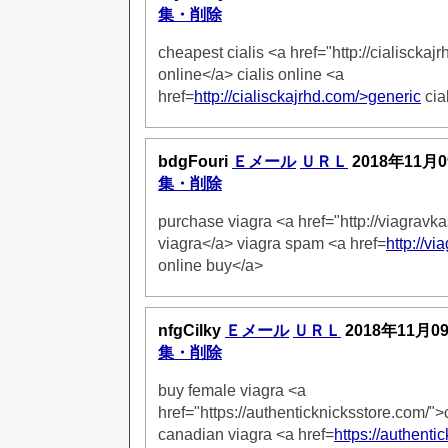
集・削除
cheapest cialis <a href="http://cialisckaj
online</a> cialis online <a
href=
http://cialisckajrhd.com/>generic
cia
bdgFouri
Ｅメール
ＵＲＬ
2018年11月0
集・削除
purchase viagra <a href="http://viagrav
viagra</a> viagra spam <a href=
http://v
online buy</a>
nfgCilky
Ｅメール
ＵＲＬ
2018年11月0
集・削除
buy female viagra <a
href="https://authenticknicksstore.com/">
canadian viagra <a href=
https://authent