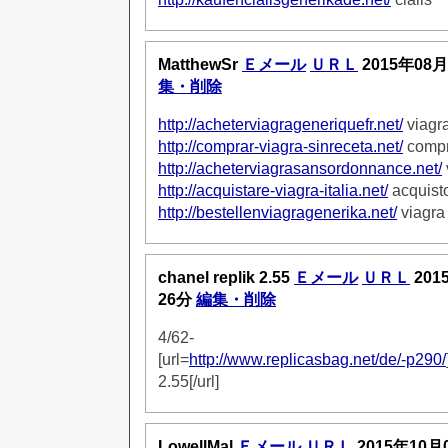
MatthewSr
Ｅメール
ＵＲＬ
2015年08月
集・削除
http://acheterviagrageneriquefr.net/
viagr
http://comprar-viagra-sinreceta.net/
compr
http://acheterviagrasansordonnance.net/
http://acquistare-viagra-italia.net/
acquisto
http://bestellenviagragenerika.net/
viagra
chanel replik 2.55
Ｅメール
ＵＲＬ
201
26分
編集・削除
4/62-
[url=
http://www.replicasbag.net/de/-p290/
2.55[/url]
LowellMal
Ｅメール
ＵＲＬ
2015年10月