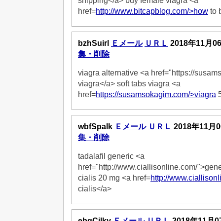
shipping</a> buy female viagra <a
href=
http://www.bitcapblog.com/>how
to 
bzhSuirl
Ｅメール
ＵＲＬ
2018年11月0
集・削除
viagra alternative <a href="https://sus
viagra</a> soft tabs viagra <a
href=
https://susamsokagim.com/>viagra
5
wbfSpalk
Ｅメール
ＵＲＬ
2018年11月0
集・削除
tadalafil generic <a
href="http://www.ciallisonline.com/">gene
cialis 20 mg <a href=
http://www.ciallison
cialis</a>
ebgCilky
Ｅメール
ＵＲＬ
2018年11月0