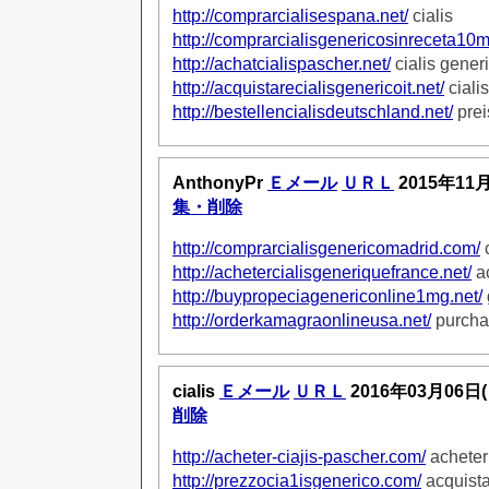
http://comprarcialisespana.net/
cialis
http://comprarcialisgenericosinreceta10
http://achatcialispascher.net/
cialis gener
http://acquistarecialisgenericoit.net/
cialis
http://bestellencialisdeutschland.net/
prei
AnthonyPr
Ｅメール
ＵＲＬ
2015年11
集・削除
http://comprarcialisgenericomadrid.com/
c
http://achetercialisgeneriquefrance.net/
ac
http://buypropeciagenericonline1mg.net/
http://orderkamagraonlineusa.net/
purcha
cialis
Ｅメール
ＵＲＬ
2016年03月06日
削除
http://acheter-ciajis-pascher.com/
acheter 
http://prezzocia1isgenerico.com/
acquista