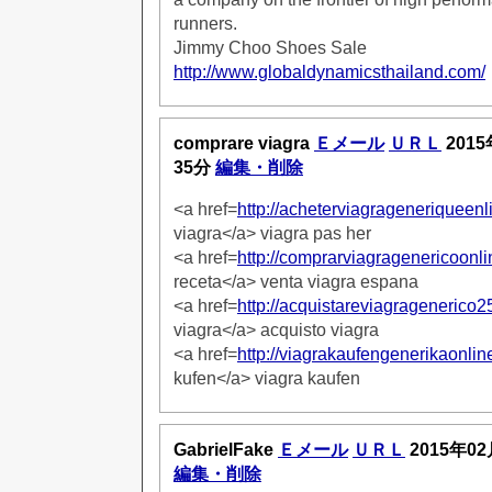
runners.
Jimmy Choo Shoes Sale
http://www.globaldynamicsthailand.com/
comprare viagra
Ｅメール
ＵＲＬ
2015
35分
編集・削除
<a href=
http://acheterviagrageneriqueenl
viagra</a> viagra pas her
<a href=
http://comprarviagragenericoonli
receta</a> venta viagra espana
<a href=
http://acquistareviagragenerico
viagra</a> acquisto viagra
<a href=
http://viagrakaufengenerikaonlin
kufen</a> viagra kaufen
GabrielFake
Ｅメール
ＵＲＬ
2015年02
編集・削除