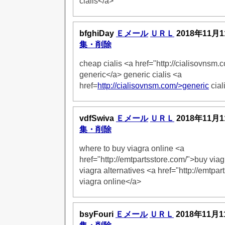
cialis</a>
bfghiDay
Ｅメール
ＵＲＬ
2018年11月1
集・削除
cheap cialis <a href="http://cialisovnsm.c
generic</a> generic cialis <a
href=
http://cialisovnsm.com/>generic
cial
vdfSwiva
Ｅメール
ＵＲＬ
2018年11月1
集・削除
where to buy viagra online <a
href="http://emtpartsstore.com/">buy viag
viagra alternatives <a href="http://emtpa
viagra online</a>
bsyFouri
Ｅメール
ＵＲＬ
2018年11月1