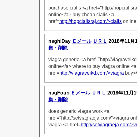
purchase cialis <a href="http://hopcialisr
online</a> buy cheap cialis <a
href=
http://hopcialisraj.com/>cialis
online
nsghiDay
Ｅメール
ＵＲＬ
2018年11月
集・削除
viagra generic <a href="http://viagraveik
online</a> where to buy viagra online <a
href=
http://viagraveikd.com/>viagra
buy<
nsgFouri
Ｅメール
ＵＲＬ
2018年11月1
集・削除
does generic viagra work <a
href="http://setviagraeja.com/">viagra 
viagra <a href=
http://setviagraeja.com/>v