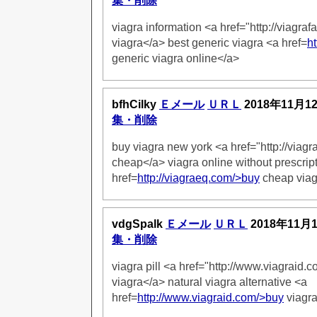
集・削除
viagra information <a href="http://viagra
viagra</a> best generic viagra <a href=
ht
generic viagra online</a>
bfhCilky
Ｅメール
ＵＲＬ
2018年11月1
集・削除
buy viagra new york <a href="http://viag
cheap</a> viagra online without prescrip
href=
http://viagraeq.com/>buy
cheap viag
vdgSpalk
Ｅメール
ＵＲＬ
2018年11月
集・削除
viagra pill <a href="http://www.viagraid.
viagra</a> natural viagra alternative <a
href=
http://www.viagraid.com/>buy
viagr