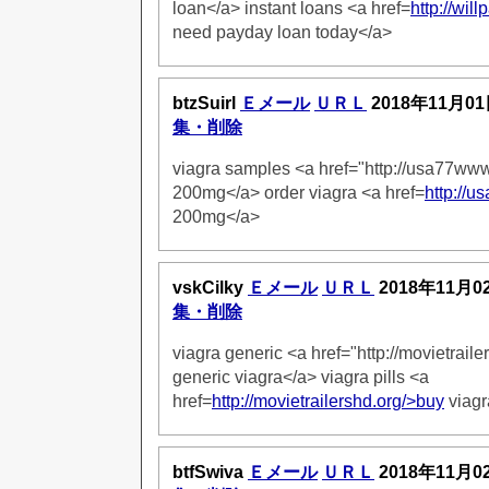
loan</a> instant loans <a href=
http://wil
need payday loan today</a>
btzSuirl
Ｅメール
ＵＲＬ
2018年11月01
集・削除
viagra samples <a href="http://usa77ww
200mg</a> order viagra <a href=
http://
200mg</a>
vskCilky
Ｅメール
ＵＲＬ
2018年11月0
集・削除
viagra generic <a href="http://movietrail
generic viagra</a> viagra pills <a
href=
http://movietrailershd.org/>buy
viagr
btfSwiva
Ｅメール
ＵＲＬ
2018年11月0