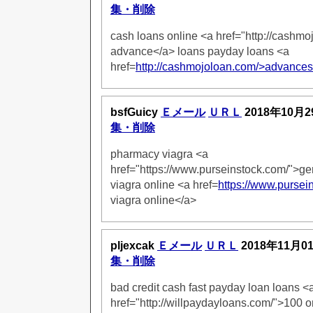
集・削除
cash loans online <a href="http://cashm
advance</a> loans payday loans <a
href=
http://cashmojoloan.com/>advance
bsfGuicy
Ｅメール
ＵＲＬ
2018年10月2
集・削除
pharmacy viagra <a
href="https://www.purseinstock.com/">ge
viagra online <a href=
https://www.pursei
viagra online</a>
pljexcak
Ｅメール
ＵＲＬ
2018年11月0
集・削除
bad credit cash fast payday loan loans <
href="http://willpaydayloans.com/">100 