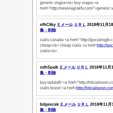
generic viagra</a> buy viagra <a
href="http://newviagrakfv.com/">generic 
nfhCilky
Ｅメール
ＵＲＬ
2018年11月1
集・削除
cialis canada <a href="http://gocialisgjb.
cheap</a> cheap cialis <a href=
http://go
cialis</a>
ndhSpalk
Ｅメール
ＵＲＬ
2018年11月
集・削除
buy tadalafil <a href="http://hitcialisosn.
cialis brand <a href=
http://hitcialisosn.c
bdgexcak
Ｅメール
ＵＲＬ
2018年11月
集・削除