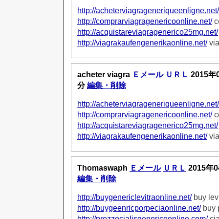
http://acheterviagrageneriqueenligne.net/
http://comprarviagragenericoonline.net/
c
http://acquistareviagragenerico25mg.net/
http://viagrakaufengenerikaonline.net/
via
acheter viagra
Ｅメール
ＵＲＬ
2015年
分
編集・削除
http://acheterviagrageneriqueenligne.net/
http://comprarviagragenericoonline.net/
c
http://acquistareviagragenerico25mg.net/
http://viagrakaufengenerikaonline.net/
via
Thomaswaph
Ｅメール
ＵＲＬ
2015年0
編集・削除
http://buygenericlevitraonline.net/
buy levi
http://buygeenricporpeciaonline.net/
buy 
http://prezzocialisgenericoonline.com/
cia