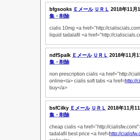
bfgsooks
Ｅメール
ＵＲＬ
2018年11月
集・削除
cialis 10mg <a href="http://cialiscials.co
liquid tadalafil <a href="http://cialiscials
ndfSpalk
Ｅメール
ＵＲＬ
2018年11月1
集・削除
non prescription cialis <a href="http://cia
online</a> cialis soft tabs <a href=
http://
buy</a>
bsfCilky
Ｅメール
ＵＲＬ
2018年11月1
集・削除
cheap cialis <a href="http://cialisfw.com/
tadalafil best price <a href=
http://cialisf