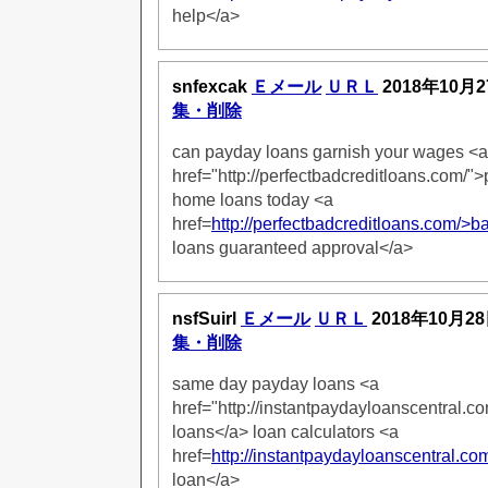
help</a>
snfexcak
Ｅメール
ＵＲＬ
2018年10月2
集・削除
can payday loans garnish your wages <a
href="http://perfectbadcreditloans.com/"
home loans today <a
href=
http://perfectbadcreditloans.com/>b
loans guaranteed approval</a>
nsfSuirl
Ｅメール
ＵＲＬ
2018年10月28
集・削除
same day payday loans <a
href="http://instantpaydayloanscentral.c
loans</a> loan calculators <a
href=
http://instantpaydayloanscentral.co
loan</a>