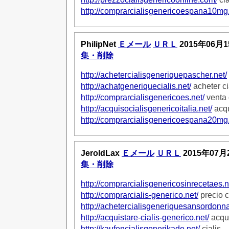
http://comprarcialisgenericoespana10mg.
PhilipNet
Ｅメール
ＵＲＬ
2015年06月1
集・削除
http://achetercialisgeneriquepascher.net/
http://achatgeneriquecialis.net/
acheter ci
http://comprarcialisgenericoes.net/
venta 
http://acquisocialisgenericoitalia.net/
acqu
http://comprarcialisgenericoespana20mg.
JeroldLax
Ｅメール
ＵＲＬ
2015年07月
集・削除
http://comprarcialisgenericosinrecetaes.n
http://comprarcialis-generico.net/
precio c
http://achetercialisgeneriquesansordonn
http://acquistare-cialis-generico.net/
acqui
http://kaufencialisgenerikade.net/
cialis