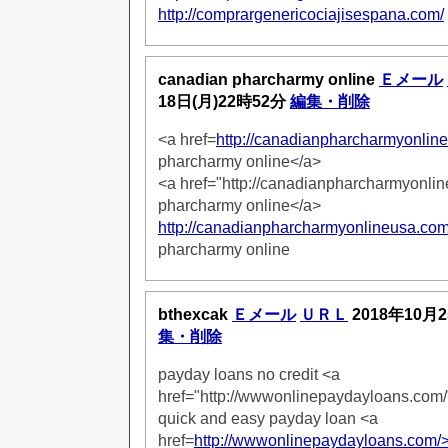
http://comprargenericociajisespana.com/
canadian pharcharmy online
Ｅメール
18日(月)22時52分
編集・削除
<a href=
http://canadianpharcharmyonlin
pharcharmy online</a>
<a href="http://canadianpharcharmyonli
pharcharmy online</a>
http://canadianpharcharmyonlineusa.com
pharcharmy online
bthexcak
Ｅメール
ＵＲＬ
2018年10月2
集・削除
payday loans no credit <a
href="http://wwwonlinepaydayloans.com/
quick and easy payday loan <a
href=
http://wwwonlinepaydayloans.com/