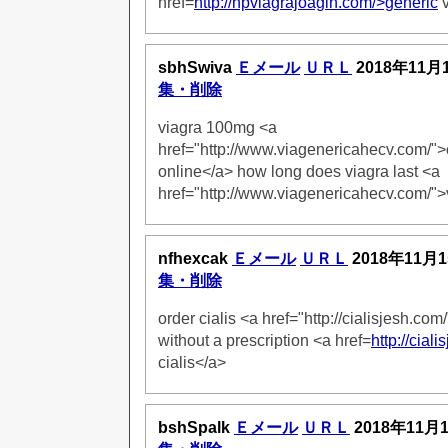
href=
http://hpviagrajoagin.com/>generic
v
sbhSwiva
Ｅメール
ＵＲＬ
2018年11月
集・削除
viagra 100mg <a
href="http://www.viagenericahecv.com/">
online</a> how long does viagra last <a
href="http://www.viagenericahecv.com/">
nfhexcak
Ｅメール
ＵＲＬ
2018年11月1
集・削除
order cialis <a href="http://cialisjesh.com/
without a prescription <a href=
http://cial
cialis</a>
bshSpalk
Ｅメール
ＵＲＬ
2018年11月