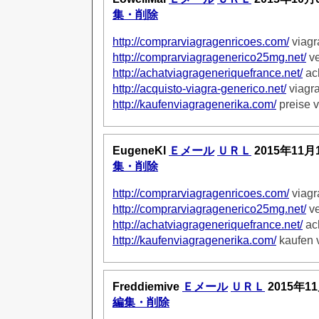
集・削除
http://comprarviagragenricoes.com/
viagr
http://comprarviagragenerico25mg.net/
ve
http://achatviagrageneriquefrance.net/
ach
http://acquisto-viagra-generico.net/
viagra
http://kaufenviagragenerika.com/
preise v
EugeneKl
Ｅメール
ＵＲＬ
2015年11月
集・削除
http://comprarviagragenricoes.com/
viagr
http://comprarviagragenerico25mg.net/
ve
http://achatviagrageneriquefrance.net/
ach
http://kaufenviagragenerika.com/
kaufen 
Freddiemive
Ｅメール
ＵＲＬ
2015年1
編集・削除