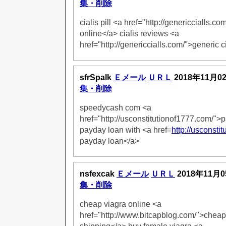
集・削除
cialis pill <a href="http://genericcialls.co
online</a> cialis reviews <a
href="http://genericcialls.com/">generic c
sfrSpalk
Ｅメール
ＵＲＬ
2018年11月0
集・削除
speedycash com <a
href="http://usconstitutionof1777.com/">
payday loan with <a href=
http://usconsti
payday loan</a>
nsfexcak
Ｅメール
ＵＲＬ
2018年11月0
集・削除
cheap viagra online <a
href="http://www.bitcapblog.com/">cheap 