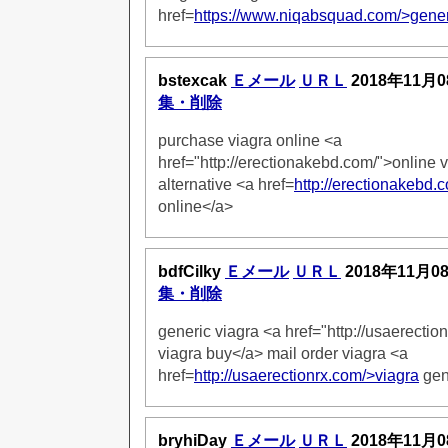
href=
https://www.niqabsquad.com/>gener
bstexcak
Ｅメール
ＵＲＬ
2018年11月0
集・削除
purchase viagra online <a
href="http://erectionakebd.com/">online 
alternative <a href=
http://erectionakebd.
online</a>
bdfCilky
Ｅメール
ＵＲＬ
2018年11月0
集・削除
generic viagra <a href="http://usaerectio
viagra buy</a> mail order viagra <a
href=
http://usaerectionrx.com/>viagra
gen
bryhiDay
Ｅメール
ＵＲＬ
2018年11月0