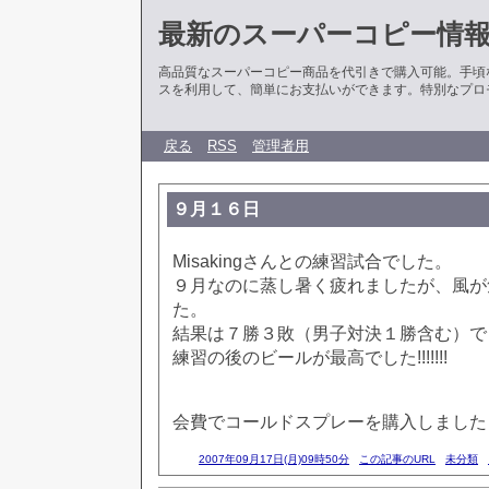
最新のスーパーコピー情
高品質なスーパーコピー商品を代引きで購入可能。手頃
スを利用して、簡単にお支払いができます。特別なプロ
戻る
RSS
管理者用
９月１６日
Misakingさんとの練習試合でした。
９月なのに蒸し暑く疲れましたが、風が
た。
結果は７勝３敗（男子対決１勝含む）で
練習の後のビールが最高でした!!!!!!!
会費でコールドスプレーを購入しました
2007年09月17日(月)09時50分
この記事のURL
未分類