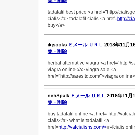
集・削除
tadalafil best price <a href="http://ciali
cialis</a> tadalafil cialis <a href=
http://c
buy</a>
ikjsooks
Ｅメール
ＵＲＬ
2018年11月1
集・削除
herbal alternative viagra <a href="http://
viagra online</a> viagra sale <a
href="http://saresltd.com/">viagra online
nehSpalk
Ｅメール
ＵＲＬ
2018年11月
集・削除
buy tadalafil online <a href="http://valci
cialis</a> what is tadalafil <a
href=
http://valcialisns.com/>
п»їcialis onl