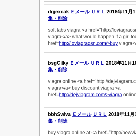
dgjexcak
Ｅメール
ＵＲＬ
2018年11月1
集・削除
soft tabs viagra <a href="http://loviagra
viagra</a> what would happen if a girl to
href=
http://loviagraosn.com/>buy
viagra<
bsgCilky
Ｅメール
ＵＲＬ
2018年11月1
集・削除
viagra online <a href="http://dejviagram
viagra</a> buy discount viagra <a
href=
http://dejviagram.com/>viagra
onlin
bbhSwiva
Ｅメール
ＵＲＬ
2018年11月
集・削除
buy viagra online at <a href="http://newv