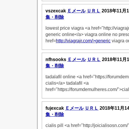
vszexcak
Ｅメール
ＵＲＬ
2018年11月
集・削除
lowest price viagra <a href="http://viagra
generic online</a> viagra online no presc
href=
http://viagrajr.com/>generic
viagra o
nfhsooks
Ｅメール
ＵＲＬ
2018年11月
集・削除
tadalafil online <a href="https://forumd
cialis</a> tadalafil <a
href="https://forumdemulheres.com/">cial
fujexcak
Ｅメール
ＵＲＬ
2018年11月1
集・削除
cialis pill <a href="http://joicialisosn.com