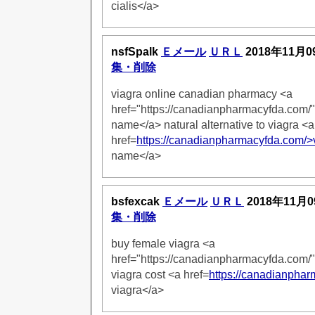
cialis</a>
nsfSpalk
Ｅメール
ＵＲＬ
2018年11月0
集・削除
viagra online canadian pharmacy <a
href="https://canadianpharmacyfda.com/"
name</a> natural alternative to viagra <a
href=
https://canadianpharmacyfda.com/>
name</a>
bsfexcak
Ｅメール
ＵＲＬ
2018年11月0
集・削除
buy female viagra <a
href="https://canadianpharmacyfda.com/"
viagra cost <a href=
https://canadianpha
viagra</a>