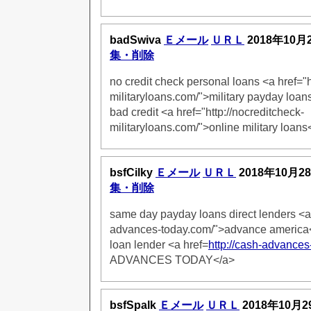
badSwiva
Ｅメール
ＵＲＬ
2018年10月
集・削除
no credit check personal loans <a href="h
militaryloans.com/">military payday loa
bad credit <a href="http://nocreditcheck-
militaryloans.com/">online military loans
bsfCilky
Ｅメール
ＵＲＬ
2018年10月2
集・削除
same day payday loans direct lenders <a 
advances-today.com/">advance america<
loan lender <a href=
http://cash-advanc
ADVANCES TODAY</a>
bsfSpalk
Ｅメール
ＵＲＬ
2018年10月2