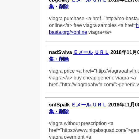
集・削除
viagra purchase <a href="http://mo-basta
online</a> free viagra samples <a href=
h
basta.org/>online
viagra</a>
nadSwiva
Ｅメール
ＵＲＬ
2018年11月
集・削除
viagra price <a href="http://viagraoahvfn
viagra</a> buy cheap generic viagra <a
href="http://viagraoahvfn.com/">generic 
snfSpalk
Ｅメール
ＵＲＬ
2018年11月0
集・削除
viagra without prescription <a
href="https://www.niqabsquad.com/">gene
viagra overnight <a