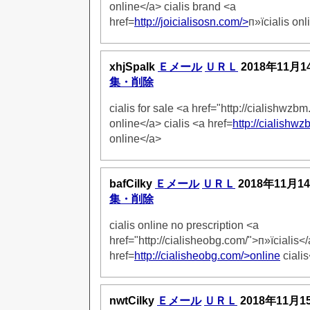
online</a> cialis brand <a
href=
http://joicialisosn.com/>
п»їcialis on
xhjSpalk
Ｅメール
ＵＲＬ
2018年11月1
集・削除
cialis for sale <a href="http://cialishwzb
online</a> cialis <a href=
http://cialishw
online</a>
bafCilky
Ｅメール
ＵＲＬ
2018年11月1
集・削除
cialis online no prescription <a
href="http://cialisheobg.com/">п»їcialis</
href=
http://cialisheobg.com/>online
ciali
nwtCilky
Ｅメール
ＵＲＬ
2018年11月1