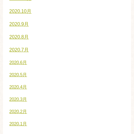
2020.10月
2020.9月
2020.8月
2020.7月
2020.6月
2020.5月
2020.4月
2020.3月
2020.2月
2020.1月