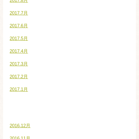
2017.8月
2017.7月
2017.6月
2017.5月
2017.4月
2017.3月
2017.2月
2017.1月
2016.12月
2016.11月