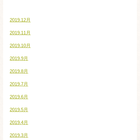
2019.12月
2019.11月
2019.10月
2019.9月
2019.8月
2019.7月
2019.6月
2019.5月
2019.4月
2019.3月