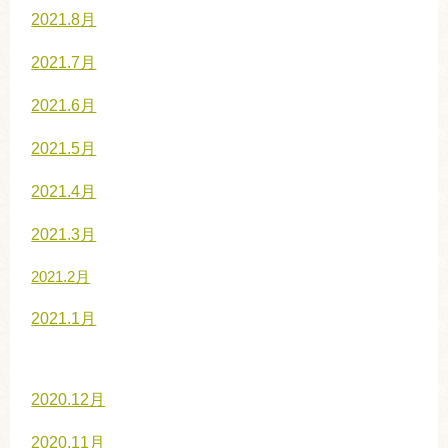
2021.8月
2021.7月
2021.6月
2021.5月
2021.4月
2021.3月
2021.2月
2021.1月
2020.12月
2020.11月