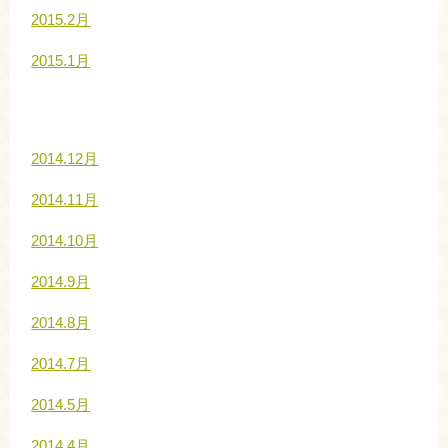
2015.2月
2015.1月
2014.12月
2014.11月
2014.10月
2014.9月
2014.8月
2014.7月
2014.5月
2014.4月