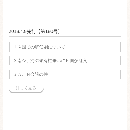
2018.4.9発行【第180号】
1.Ａ国での解任劇について
2.南シナ海の領有権争いにＲ国が乱入
3.Ａ、Ｎ会談の件
詳しく見る