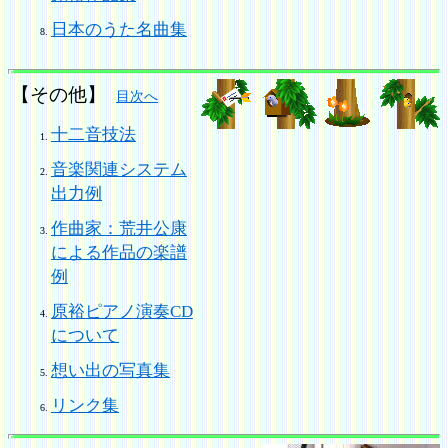
日本のうた名曲集
【その他】
目次へ
十二音技法
音楽関連システム
出力例
作曲家：荒井公康
による作品の楽譜
例
原裕ピアノ演奏CD
について
想い出の写真集
リンク集