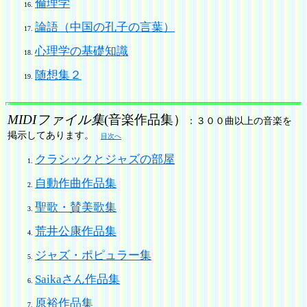
倫理学
論語（中国の孔子の言葉）
心理学の基礎知識
随想集２
MIDIファイル集
(音楽作品集）
：３００曲以上の音楽を
掲示してあります。
目次へ
クラシックとジャズの部屋
自動作曲作品集
聖歌・賛美歌集
荒井公康作品集
ジャズ・ポピュラー集
Saikaさん作品集
原裕作品集