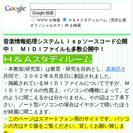
WWW を検索
Ｈ＆Ａスタディルーム（荒井公康
オフィシャルＨＰ）内 を検索
音楽情報処理システムＬｉｓｐソースコード公開
中！ ＭＩＤＩファイルも多数公開中！
・本教室(研究室）は教育・研究を目的とし、
原裕氏
と
共同で、２００２年８月吉日に創設されました。
・掲載されているＭＩＤＩファイルについてですが、Ｍ
ＩＤＩファイルの性質上、パソコンの機種によって、ど
のように聞こえるかは分かりません。その辺はご了承下
さい。ノート型パソコンの場合はイヤホンで聴いたほう
が綺麗に聞こえます。
・
このページはスマートフォン用のサイトです。パソコ
ンの方はＰＣ版をご覧ください。宜しくお願い致しま