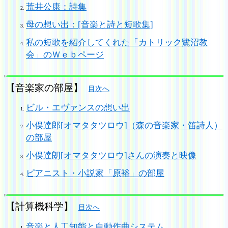
荒井公康：詩集
母の想い出：[音楽と詩と短歌集]
私の短歌を紹介してくれた「カトリック鷺沼教
会」のＷｅｂページ
【音楽家の部屋】
目次へ
ビル・エヴァンスの想い出
小俣達郎[オマタタツロウ]（森の音楽家・笛詩人）
の部屋
小俣達朗[オマタタツロウ]さんの演奏と映像
ピアニスト・小説家「原裕」の部屋
【計算機科学】
目次へ
音楽と人工知能と自動作曲システム