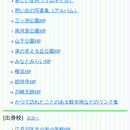
美しい景色（サムネイル）
想い出の写真集（アルバム）
三ッ池公園HP
南河原公園HP
山下公園HP
港の見える丘公園HP
みなとみらいHP
横浜HP
総持寺HP
川崎大師HP
かつて訪れたことのある観光地などのリンク集
[出身校]
目次へ
江戸川区北小岩小学校HP