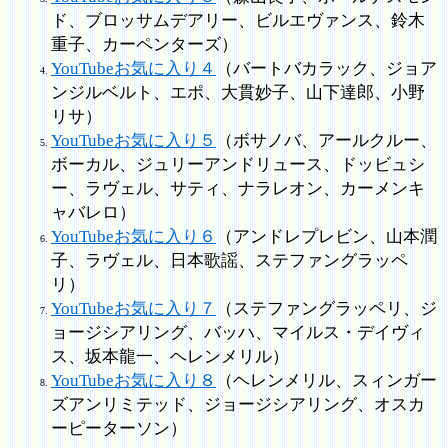
ド、ブロッサムデアリー、ビルエヴァンス、鈴木
重子、カーペンターズ）
YouTubeお気に入り４
（バートバカラック、ジョア
ンジルベルト、エポ、大貫妙子、山下達郎、小野
リサ）
YouTubeお気に入り５
（ボサノバ、アールクルー、
ボーカル、ジュリーアンドリュース、ドッビュシ
ー、ラヴェル、サティ、ナラレオン、カーメンキ
ャバレロ）
YouTubeお気に入り６
（アンドレプレビン、山本潤
子、ラヴェル、日本歌謡、ステファングラッペ
リ）
YouTubeお気に入り７
（ステファングラッペリ、ジ
ョージシアリング、バッハ、マイルス・デイヴィ
ス、坂本龍一、ヘレンメリル）
YouTubeお気に入り８
（ヘレンメリル、スィンガー
ズアンリミテッド、ジョージシアリング、オスカ
ーピーターソン）