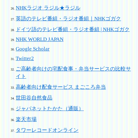
NHKラジオ ラジル★ラジル
英語のテレビ番組・ラジオ番組｜NHKゴガク
ドイツ語のテレビ番組・ラジオ番組 | NHKゴガク
NHK WORLD JAPAN
Google Scholar
Twitter2
ご高齢者向けの宅配食事・弁当サービスの比較サ
イト
高齢者向け配食サービス まごころ弁当
世田谷自然食品
ジャパネットたかた（通販）
楽天市場
タワーレコードオンライン