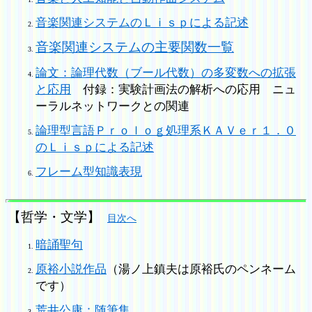
音楽関連システムのＬｉｓｐによる記述
音楽関連システムの主要関数一覧
論文：論理代数（ブール代数）の多変数への拡張
と応用
付録：実験計画法の解析への応用 ニュ
ーラルネットワークとの関連
論理型言語Ｐｒｏｌｏｇ処理系ＫＡＶｅｒ１．０
のＬｉｓｐによる記述
フレーム型知識表現
【哲学・文学】
目次へ
暗誦聖句
原裕小説作品
（湯ノ上鎮夫は原裕氏のペンネーム
です）
荒井公康：随筆集