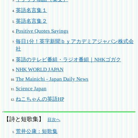
英語名言集１
英語名言集２
Positive Quotes Sayings
毎日1分！英字新聞ｂｙアカデミアジャパン株式会
社
英語のテレビ番組・ラジオ番組｜NHKゴガク
NHK WORLD JAPAN
The Mainichi - Japan Daily News
Science Japan
ねこちゃんの英語HP
【詩と短歌集】
目次へ
荒井公康：短歌集