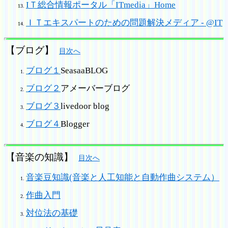
IＴ総合情報ポータル「ITmedia」Home
ＩＴエキスパートのための問題解決メディア - @IT
【ブログ】
目次へ
ブログ１
SeasaaBLOG
ブログ２
アメーバーブログ
ブログ３
livedoor blog
ブログ４
Blogger
【音楽の知識】
目次へ
音楽豆知識(音楽と人工知能と自動作曲システム）
作曲入門
対位法の基礎