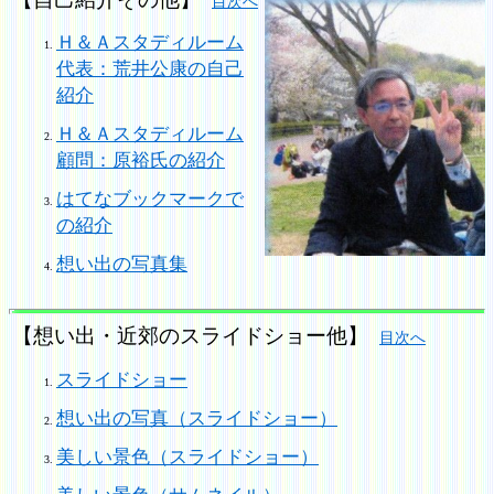
目次へ
Ｈ＆Ａスタディルーム
代表：荒井公康の自己
紹介
Ｈ＆Ａスタディルーム
顧問：原裕氏の紹介
はてなブックマークで
の紹介
想い出の写真集
【想い出・近郊のスライドショー他】
目次へ
スライドショー
想い出の写真（スライドショー）
美しい景色（スライドショー）