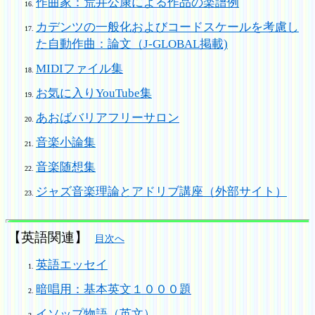
作曲家：荒井公康による作品の楽譜例
カデンツの一般化およびコードスケールを考慮し
た自動作曲：論文（J-GLOBAL掲載)
MIDIファイル集
お気に入りYouTube集
あおばバリアフリーサロン
音楽小論集
音楽随想集
ジャズ音楽理論とアドリブ講座（外部サイト）
【英語関連】
目次へ
英語エッセイ
暗唱用：基本英文１０００題
イソップ物語（英文）