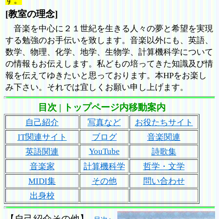
す。
[教室の理念]
音楽を中心に２１世紀を生きる人々の夢と希望を実現
する勉強のお手伝いを致します。音楽以外にも、英語、
数学、物理、化学、地学、生物学、計算機科学について
の情報もお伝えします。私どもの培ってきた知識及び情
報を伝えてゆきたいと思っております。本HPをお楽し
み下さい。それでは宜しくお願い申し上げます。
目次 | トップページ内移動案内
自己紹介
写真など
お役たちサイト
IT関連サイト
ブログ
音楽関連
YouTube
英語関連
詩歌集
音楽家
計算機科学
哲学・文学
MIDI集
その他
問い合わせ
出身校
【自己紹介その他】