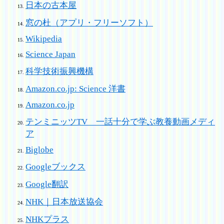
日本の古本屋
窓の杜（アプリ・フリーソフト）
Wikipedia
Science Japan
科学技術振興機構
Amazon.co.jp: Science 洋書
Amazon.co.jp
テンミニッツTV 一話十分で学ぶ教養動画メディ
ア
Biglobe
Googleブックス
Google翻訳
NHK｜日本放送協会
NHKプラス