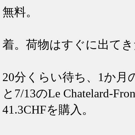
無料。
18：1
着。荷物はすぐに出てき
SBBの
20分くらい待ち、1か月
と7/13のLe Chatelard-F
41.3CHFを購入。
18：50