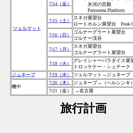
7/14（金）
氷河の宮殿
Panorama Plattform
スネガ展望台
7/15（土）
ロートホルン展望台 Peak Coll
ツェルマット
ゴルナーグラート展望台
7/16（日）
ゴルナー渓谷
スネガ展望台
7/17（月）
ゴルナーグラート展望台
グレイシャーパラダイス展
7/18（火）
トロッケナー・シュテーク 3S 
ジュネーブ
7/19（水）
ツェルマット→ジュネーブ
7/20（木）
ジュネーブ→（ヘルシンキ
機中
7/21（金）
→名古屋
旅行計画
2017年