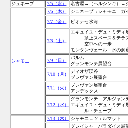
ジュネーブ
7/5（水）
名古屋→（ヘルシンキ）→
7/6（木）
ジュネーブ→シャモニ ガ
7/7（金）
ビオナセ氷河
エギュイユ・デュ・ミディ
頂上スペース＆テラス3
7/8（土）
空中への一歩
モンタンヴェール 氷の洞
バルム
7/9（日）
シャモニ
グランモンテ展望台
ディオザ渓谷
7/10（月）
ブレヴァン展望台
ブレヴァン展望台
7/11（火）
アンデックス
グランモンテ アルジャン
7/12（水）
エギュイユ・デュ・ミディ
ル・チューブ
7/13（木）
シャモニ→ツェルマット
グレイシャーパラダイス展