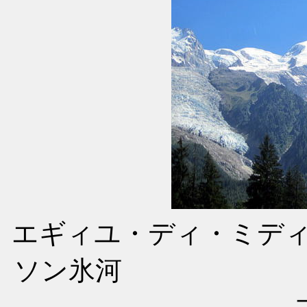
エギィユ・ディ
ソン氷