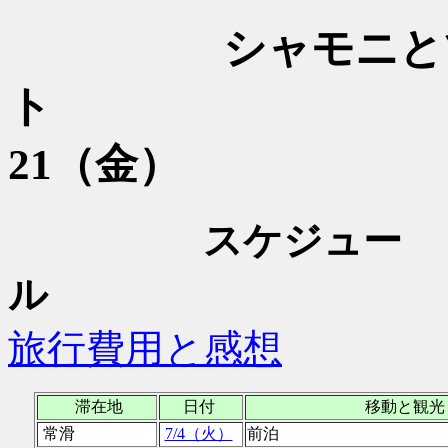
シャモニと
ト
2017・7
21（金）
スケジュー
ル
旅行費用と感想
滞在地
日付
移動と観
常滑
7/4（火）
前泊