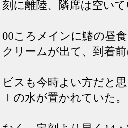
刻に離陸、隣席は空いて
食前にビ
00ころメインに鰆の昼
クリームが出て、到着前
フィンエ
ビスも今時よい方だと思う
ｌの水が置かれていた。
あまり揺