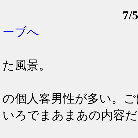
7
ーブへ
6：00起
た風景。
6：30朝
の個人客男性が多い。ご
いろでまあまあの内容だ
7：55