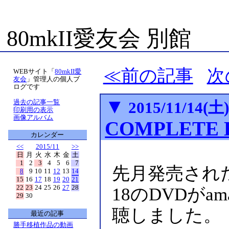
80mkII愛友会 別館
前の記事
次
WEBサイト「
80mkII愛
友会
」管理人の個人ブ
ログです
▼
過去の記事一覧
2015/11/14(土
印刷用の表示
画像アルバム
COMPLETE 
カレンダー
<<
2015/11
>>
日
月
火
水
木
金
土
1
2
3
4
5
6
7
先月発売され
8
9
10
11
12
13
14
15
16
17
18
19
20
21
22
23
24
25
26
27
28
18のDVDがa
29
30
聴しました。
最近の記事
勝手移植作品の動画