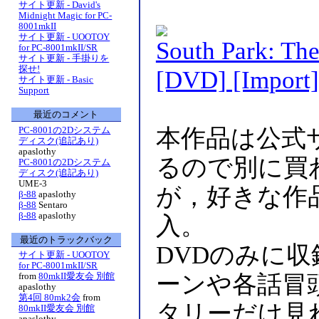
サイト更新 - David's
Midnight Magic for PC-
8001mkII
サイト更新 - UOOTOY
South Park: Th
for PC-8001mkII/SR
サイト更新 - 手掛りを
探せ!
[DVD] [Import]
サイト更新 - Basic
Support
最近のコメント
PC-8001の2Dシステム
本作品は公式
ディスク(追記あり)
apaslothy
るので別に買
PC-8001の2Dシステム
ディスク(追記あり)
UME-3
が，好きな作
β-88
apaslothy
β-88
Sentaro
β-88
apaslothy
入。
最近のトラックバック
DVDのみに
サイト更新 - UOOTOY
for PC-8001mkII/SR
ーンや各話冒
from
80mkII愛友会 別館
apaslothy
第4回 80mk2会
from
タリーだけ見
80mkII愛友会 別館
apaslothy