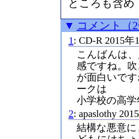
ところも含め
▼
コメント
（
1
:
CD-R
2015年
こんばんは、
感ですね。吹
が面白いです
ークは
小学校の高学
2
:
apaslothy
201
結構な悪意に