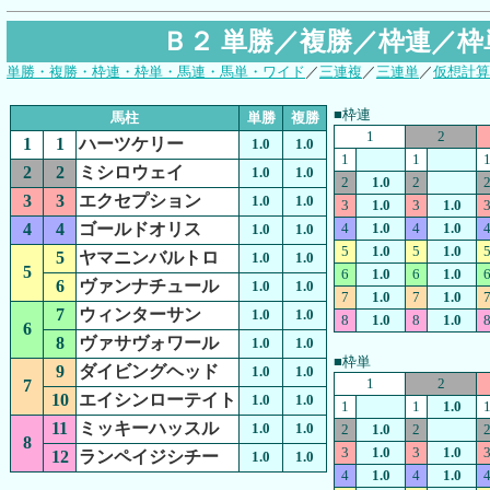
Ｂ２ 単勝／複勝／枠連／
単勝・複勝・枠連・枠単・馬連・馬単・ワイド
／
三連複
／
三連単
／
仮想計算
■枠連
馬柱
単勝
複勝
1
2
1
1
ハーツケリー
1.0
1.0
1
1
2
2
ミシロウェイ
1.0
1.0
2
1.0
2
3
3
エクセプション
1.0
1.0
3
1.0
3
1.0
4
4
ゴールドオリス
4
1.0
4
1.0
1.0
1.0
5
1.0
5
1.0
5
ヤマニンバルトロ
1.0
1.0
5
6
1.0
6
1.0
6
ヴァンナチュール
1.0
1.0
7
1.0
7
1.0
7
ウィンターサン
1.0
1.0
8
1.0
8
1.0
6
8
ヴァサヴォワール
1.0
1.0
■枠単
9
ダイビングヘッド
1.0
1.0
1
2
7
10
エイシンローテイト
1.0
1.0
1
1
1.0
11
ミッキーハッスル
1.0
1.0
2
1.0
2
8
3
1.0
3
1.0
12
ランペイジシチー
1.0
1.0
4
1.0
4
1.0