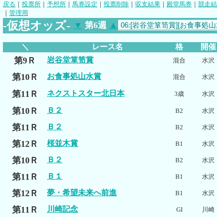
戻る
｜
投票所
｜
予想所
｜
馬券設定
｜
投票削除
｜
収支結果
｜
殿堂馬券
｜
競走結
｜
管理用
-仮想オッズ-
▼
第6週
▲
＼
レース名
格
開催
第9Ｒ
岩谷堂箪笥賞
混合
水沢
第10Ｒ
お食事処山水賞
混合
水沢
第11Ｒ
ネクストスター北日本
3歳
水沢
第10Ｒ
Ｂ２
B2
水沢
第11Ｒ
Ｂ２
B2
水沢
第12Ｒ
桜並木賞
B1
水沢
第10Ｒ
Ｂ２
B2
水沢
第11Ｒ
Ｂ１
B1
水沢
第12Ｒ
夢・希望未来へ前進
B1
水沢
第11Ｒ
川崎記念
GI
川崎