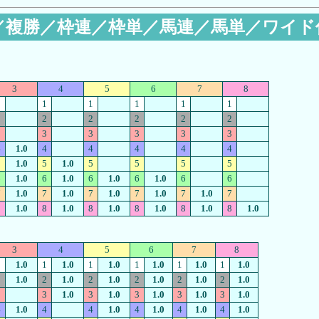
／複勝／枠連／枠単／馬連／馬単／ワイ
3
4
5
6
7
8
1
1
1
1
1
1
2
2
2
2
2
2
3
3
3
3
3
3
4
1.0
4
4
4
4
4
5
1.0
5
1.0
5
5
5
5
6
1.0
6
1.0
6
1.0
6
1.0
6
6
7
1.0
7
1.0
7
1.0
7
1.0
7
1.0
7
8
1.0
8
1.0
8
1.0
8
1.0
8
1.0
8
1.0
3
4
5
6
7
8
1
1.0
1
1.0
1
1.0
1
1.0
1
1.0
1
1.0
2
1.0
2
1.0
2
1.0
2
1.0
2
1.0
2
1.0
3
3
1.0
3
1.0
3
1.0
3
1.0
3
1.0
4
1.0
4
4
1.0
4
1.0
4
1.0
4
1.0