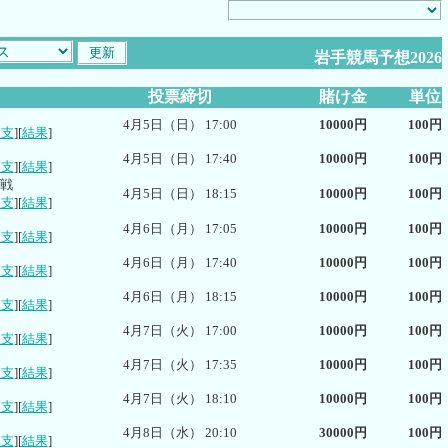
岩手競馬予想2026
投票締切
賭け金
単位
4月5日（日） 17:00
10000円
100円
収支
][
結果
]
4月5日（日） 17:40
10000円
100円
収支
][
結果
]
定戦
4月5日（日） 18:15
10000円
100円
収支
][
結果
]
4月6日（月） 17:05
10000円
100円
収支
][
結果
]
4月6日（月） 17:40
10000円
100円
収支
][
結果
]
4月6日（月） 18:15
10000円
100円
収支
][
結果
]
4月7日（火） 17:00
10000円
100円
収支
][
結果
]
4月7日（火） 17:35
10000円
100円
収支
][
結果
]
4月7日（火） 18:10
10000円
100円
収支
][
結果
]
4月8日（水） 20:10
30000円
100円
収支
][
結果
]