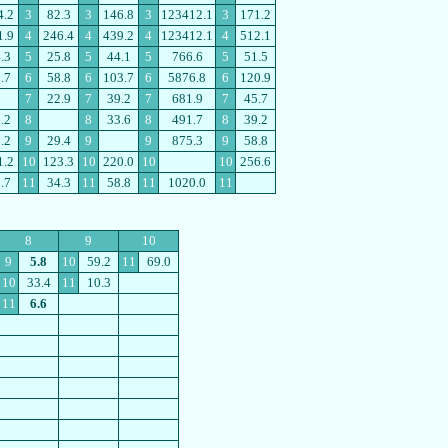
4.2
3
82.3
3
146.8
3
123412.1
3
171.2
1.9
4
246.4
4
439.2
4
123412.1
4
512.1
.3
5
25.8
5
44.1
5
766.6
5
51.5
.7
6
58.8
6
103.7
6
5876.8
6
120.9
7
22.9
7
39.2
7
681.9
7
45.7
.2
8
8
33.6
8
491.7
8
39.2
.2
9
29.4
9
9
875.3
9
58.8
1.2
10
123.3
10
220.0
10
10
256.6
.7
11
34.3
11
58.8
11
1020.0
11
8
9
10
9
5.8
10
59.2
11
69.0
10
33.4
11
10.3
11
6.6