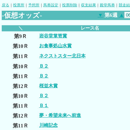
戻る
｜
投票所
｜
予想所
｜
馬券設定
｜
投票削除
｜
収支結果
｜
殿堂馬券
｜
競走結
-仮想オッズ-
▼
第6週
▲
＼
レース名
第9Ｒ
岩谷堂箪笥賞
第10Ｒ
お食事処山水賞
第11Ｒ
ネクストスター北日本
第10Ｒ
Ｂ２
第11Ｒ
Ｂ２
第12Ｒ
桜並木賞
第10Ｒ
Ｂ２
第11Ｒ
Ｂ１
第12Ｒ
夢・希望未来へ前進
第11Ｒ
川崎記念