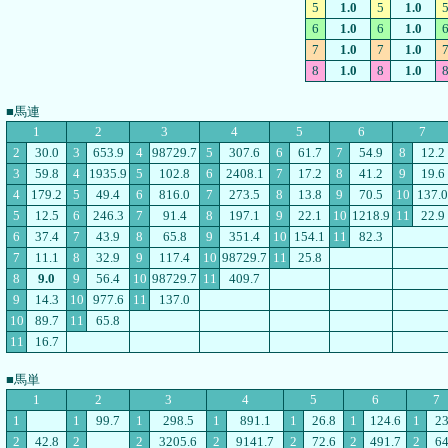
5
1.0
5
1.0
6
1.0
6
1.0
7
1.0
7
1.0
8
1.0
8
1.0
■馬連
1
2
3
4
5
6
7
2
30.0
3
653.9
4
98729.7
5
307.6
6
61.7
7
54.9
8
12.2
3
59.8
4
1935.9
5
102.8
6
2408.1
7
17.2
8
41.2
9
19.6
4
179.2
5
49.4
6
816.0
7
273.5
8
13.8
9
70.5
10
137.0
5
12.5
6
246.3
7
91.4
8
197.1
9
22.1
10
1218.9
11
22.9
6
37.4
7
43.9
8
65.8
9
351.4
10
154.1
11
82.3
7
11.1
8
32.9
9
117.4
10
98729.7
11
25.8
8
9.0
9
56.4
10
98729.7
11
409.7
9
14.3
10
977.6
11
137.0
10
89.7
11
65.8
11
16.7
■馬単
1
2
3
4
5
6
7
1
1
99.7
1
298.5
1
891.1
1
26.8
1
124.6
1
23
2
42.8
2
2
3205.6
2
9141.7
2
72.6
2
491.7
2
64