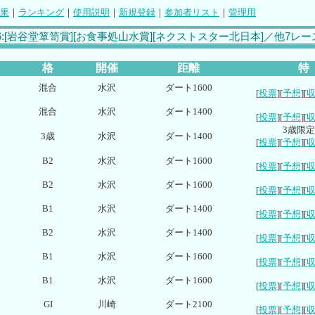
果
｜
ランキング
｜
使用説明
｜
新規登録
｜
参加者リスト
｜
管理用
格
開催
距離
特
混合
水沢
ダート1600
[
投票
][
予想
][
混合
水沢
ダート1400
[
投票
][
予想
][
3歳限
3歳
水沢
ダート1400
[
投票
][
予想
][
B2
水沢
ダート1600
[
投票
][
予想
][
B2
水沢
ダート1600
[
投票
][
予想
][
B1
水沢
ダート1400
[
投票
][
予想
][
B2
水沢
ダート1400
[
投票
][
予想
][
B1
水沢
ダート1600
[
投票
][
予想
][
B1
水沢
ダート1600
[
投票
][
予想
][
GI
川崎
ダート2100
[
投票
][
予想
][