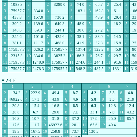
2
1988.3
2
2
3289.0
2
74.0
2
65.7
2
25.4
2
43
3
175957.7
3
834.0
3
3
183.1
3
162.8
3
61.1
3
106
4
438.8
4
157.0
4
730.2
4
4
48.9
4
20.4
4
33
5
390.2
5
139.6
5
649.3
5
48.9
5
5
18.2
5
29
6
146.6
6
69.8
6
244.1
6
30.6
6
27.2
6
6
19
7
255.6
7
101.6
7
425.6
7
38.1
7
33.9
7
14.5
7
8
281.1
8
111.7
8
468.0
8
41.9
8
37.3
8
15.9
8
25
9
175957.7
9
626.2
9
175957.7
9
137.4
9
122.2
9
45.9
9
80
10
2315.3
10
334.6
10
3825.2
10
86.3
10
76.7
10
29.7
10
50
11
175957.7
11
1248.0
11
175957.7
11
274.6
11
244.1
11
91.6
11
159
12
175957.7
12
2478.3
12
175957.7
12
548.2
12
487.5
12
183.1
12
319
■ワイド
1
2
3
4
5
6
7
2
134.2
3
222.9
4
49.4
5
8.7
6
4.2
7
3.3
8
4.8
3
46922.6
4
17.3
5
43.9
6
4.6
7
5.8
8
3.5
9
21.9
4
29.8
5
15.4
6
16.8
7
6.5
8
6.3
9
12.8
10
12.4
5
26.6
6
6.7
7
29.0
8
7.1
9
33.1
10
7.8
11
43.2
6
10.3
7
10.7
8
31.8
9
37.2
10
17.9
11
25.0
12
85.7
7
17.6
8
11.7
9
46922.6
10
20.1
11
65.6
12
49.4
8
19.3
9
167.5
10
259.8
11
73.7
12
130.5