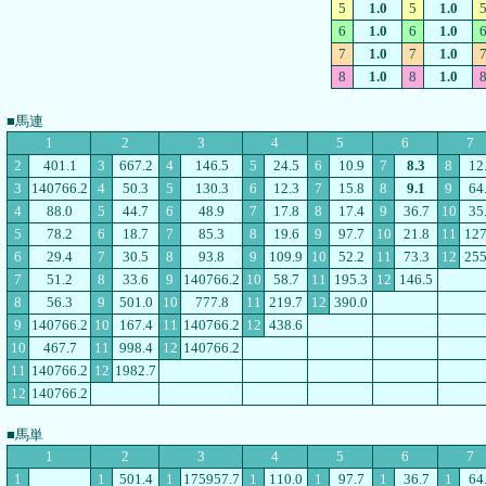
5
1.0
5
1.0
6
1.0
6
1.0
7
1.0
7
1.0
8
1.0
8
1.0
■馬連
1
2
3
4
5
6
7
2
401.1
3
667.2
4
146.5
5
24.5
6
10.9
7
8.3
8
12
3
140766.2
4
50.3
5
130.3
6
12.3
7
15.8
8
9.1
9
64
4
88.0
5
44.7
6
48.9
7
17.8
8
17.4
9
36.7
10
35
5
78.2
6
18.7
7
85.3
8
19.6
9
97.7
10
21.8
11
127
6
29.4
7
30.5
8
93.8
9
109.9
10
52.2
11
73.3
12
255
7
51.2
8
33.6
9
140766.2
10
58.7
11
195.3
12
146.5
8
56.3
9
501.0
10
777.8
11
219.7
12
390.0
9
140766.2
10
167.4
11
140766.2
12
438.6
10
467.7
11
998.4
12
140766.2
11
140766.2
12
1982.7
12
140766.2
■馬単
1
2
3
4
5
6
7
1
1
501.4
1
175957.7
1
110.0
1
97.7
1
36.7
1
64