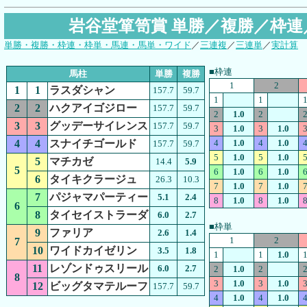
岩谷堂箪笥賞 単勝／複勝／枠
単勝・複勝・枠連・枠単・馬連・馬単・ワイド
／
三連複
／
三連単
／
実計算
■枠連
馬柱
単勝
複勝
1
2
1
1
ラスダシャン
157.7
59.7
1
1
2
2
ハクアイゴジロー
157.7
59.7
2
1.0
2
3
3
グッデーサイレンス
157.7
59.7
3
1.0
3
1.0
4
4
スナイチゴールド
4
1.0
4
1.0
157.7
59.7
5
1.0
5
1.0
5
マチカゼ
14.4
5.9
5
6
1.0
6
1.0
6
タイキクラージュ
26.3
10.3
7
1.0
7
1.0
7
パジャマパーティー
5.1
2.4
8
1.0
8
1.0
6
8
タイセイストラーダ
6.0
2.7
■枠単
9
ファリア
2.6
1.4
1
2
7
10
ワイドカイゼリン
3.5
1.8
1
1
1.0
11
レゾンドゥスリール
6.0
2.7
2
1.0
2
8
3
1.0
3
1.0
12
ビッグタマテルーフ
157.7
59.7
4
1.0
4
1.0