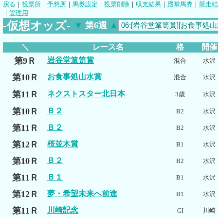
戻る
｜
投票所
｜
予想所
｜
馬券設定
｜
投票削除
｜
収支結果
｜
殿堂馬券
｜
競走結
｜
管理用
-仮想オッズ-
▼
第6週
▲
＼
レース名
格
開催
第9Ｒ
岩谷堂箪笥賞
混合
水沢
第10Ｒ
お食事処山水賞
混合
水沢
第11Ｒ
ネクストスター北日本
3歳
水沢
第10Ｒ
Ｂ２
B2
水沢
第11Ｒ
Ｂ２
B2
水沢
第12Ｒ
桜並木賞
B1
水沢
第10Ｒ
Ｂ２
B2
水沢
第11Ｒ
Ｂ１
B1
水沢
第12Ｒ
夢・希望未来へ前進
B1
水沢
第11Ｒ
川崎記念
GI
川崎