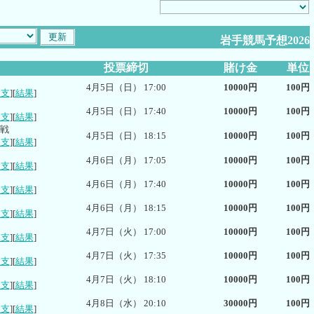
岩手競馬予想2026
投票締切
賭け金
単位
4月5日（日） 17:00
10000円
100円
収支
][
結果
]
4月5日（日） 17:40
10000円
100円
収支
][
結果
]
定戦
4月5日（日） 18:15
10000円
100円
収支
][
結果
]
4月6日（月） 17:05
10000円
100円
収支
][
結果
]
4月6日（月） 17:40
10000円
100円
収支
][
結果
]
4月6日（月） 18:15
10000円
100円
収支
][
結果
]
4月7日（火） 17:00
10000円
100円
収支
][
結果
]
4月7日（火） 17:35
10000円
100円
収支
][
結果
]
4月7日（火） 18:10
10000円
100円
収支
][
結果
]
4月8日（水） 20:10
30000円
100円
収支
][
結果
]