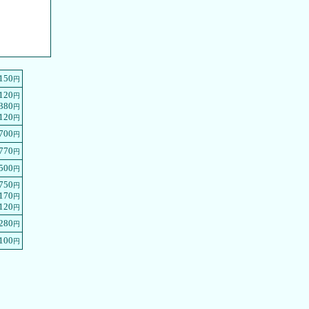
150
円
120
円
380
円
120
円
700
円
770
円
500
円
750
円
170
円
120
円
280
円
100
円