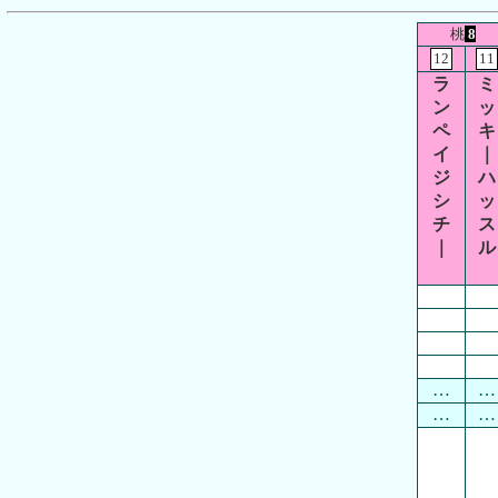
桃
8
12
11
ラ
ミ
ン
ッ
ペ
キ
イ
｜
ジ
ハ
シ
ッ
チ
ス
｜
ル
…
…
…
…