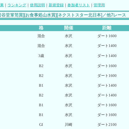
果
｜
ランキング
｜
使用説明
｜
新規登録
｜
参加者リスト
｜
管理用
格
開催
距離
混合
水沢
ダート1600
混合
水沢
ダート1400
3歳
水沢
ダート1400
B2
水沢
ダート1600
B2
水沢
ダート1600
B1
水沢
ダート1400
B2
水沢
ダート1400
B1
水沢
ダート1600
B1
水沢
ダート1600
GI
川崎
ダート2100