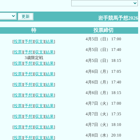
岩手競馬予想2026
特
投票締切
4月5日（日） 17:00
[
投票
][
予想
][
収支
][
結果
]
4月5日（日） 17:40
[
投票
][
予想
][
収支
][
結果
]
3歳限定戦
4月5日（日） 18:15
[
投票
][
予想
][
収支
][
結果
]
4月6日（月） 17:05
[
投票
][
予想
][
収支
][
結果
]
4月6日（月） 17:40
[
投票
][
予想
][
収支
][
結果
]
4月6日（月） 18:15
[
投票
][
予想
][
収支
][
結果
]
4月7日（火） 17:00
[
投票
][
予想
][
収支
][
結果
]
4月7日（火） 17:35
[
投票
][
予想
][
収支
][
結果
]
4月7日（火） 18:10
[
投票
][
予想
][
収支
][
結果
]
4月8日（水） 20:10
[
投票
][
予想
][
収支
][
結果
]