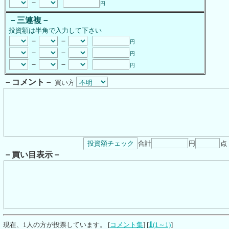
－
円
－三連複－
投資額は半角で入力して下さい
－
－
円
－
－
円
－
－
円
－コメント－
買い方
合計
円
点
－買い目表示－
1
現在、1人の方が投票しています。 [
コメント集
] [
(1～1)
]