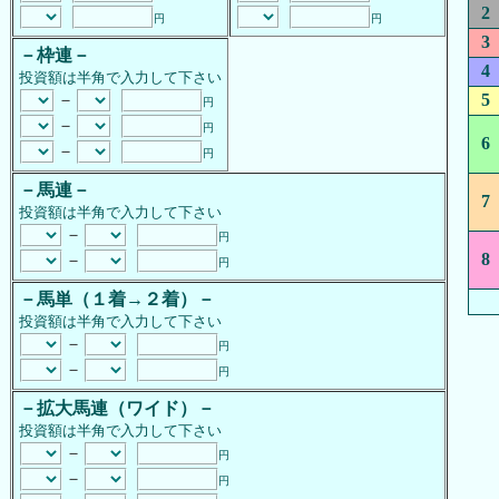
2
円
円
3
－枠連－
4
投資額は半角で入力して下さい
－
5
円
－
円
6
－
円
－馬連－
7
投資額は半角で入力して下さい
－
円
8
－
円
－馬単（１着→２着）－
投資額は半角で入力して下さい
－
円
－
円
－拡大馬連（ワイド）－
投資額は半角で入力して下さい
－
円
－
円