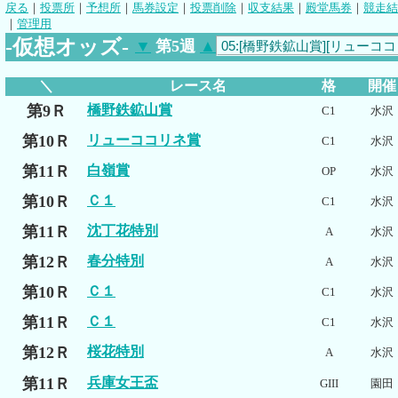
戻る
｜
投票所
｜
予想所
｜
馬券設定
｜
投票削除
｜
収支結果
｜
殿堂馬券
｜
競走結
｜
管理用
-仮想オッズ-
▼
第5週
▲
＼
レース名
格
開催
第9Ｒ
橋野鉄鉱山賞
C1
水沢
第10Ｒ
リューココリネ賞
C1
水沢
第11Ｒ
白嶺賞
OP
水沢
第10Ｒ
Ｃ１
C1
水沢
第11Ｒ
沈丁花特別
A
水沢
第12Ｒ
春分特別
A
水沢
第10Ｒ
Ｃ１
C1
水沢
第11Ｒ
Ｃ１
C1
水沢
第12Ｒ
桜花特別
A
水沢
第11Ｒ
兵庫女王盃
GIII
園田