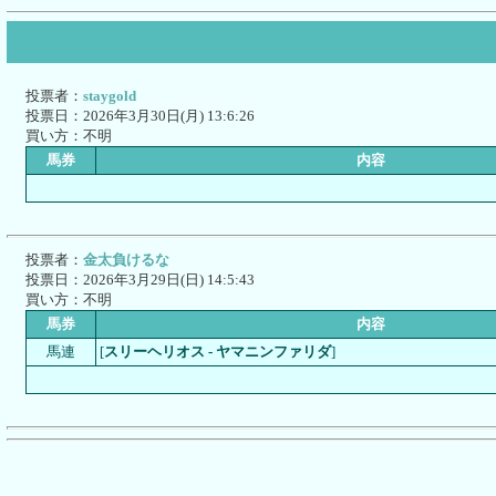
投票者
：
staygold
投票日
：2026年3月30日(月) 13:6:26
買い方
：不明
馬券
内容
投票者
：
金太負けるな
投票日
：2026年3月29日(日) 14:5:43
買い方
：不明
馬券
内容
馬連
[
スリーヘリオス - ヤマニンファリダ
]