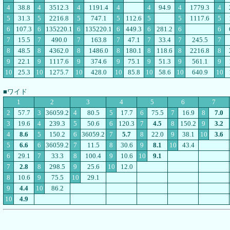
4
38.8
4
3512.3
4
1191.4
4
4
94.9
4
1779.3
4
5
31.3
5
2216.8
5
747.1
5
112.6
5
5
1117.6
5
6
107.3
6
135220.1
6
135220.1
6
449.3
6
281.2
6
6
7
15.5
7
490.0
7
163.8
7
47.1
7
33.4
7
245.5
7
8
48.5
8
4362.0
8
1486.0
8
180.1
8
118.6
8
2216.8
8
9
22.1
9
1117.6
9
374.6
9
75.1
9
51.3
9
561.1
9
10
25.3
10
1275.7
10
428.0
10
85.8
10
58.6
10
640.9
10
■ワイド
1
2
3
4
5
6
7
2
57.7
3
36059.2
4
80.5
5
17.7
6
75.5
7
16.9
8
7.0
3
19.6
4
239.3
5
50.6
6
120.3
7
4.5
8
150.2
9
3.2
4
8.6
5
150.2
6
36059.2
7
5.7
8
22.0
9
38.1
10
3.6
5
6.6
6
36059.2
7
11.5
8
30.6
9
8.1
10
43.4
6
29.1
7
33.3
8
100.4
9
10.6
10
9.1
7
2.8
8
298.5
9
25.6
10
12.0
8
10.6
9
75.5
10
29.1
9
4.4
10
86.2
10
4.9