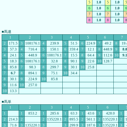
5
1.0
5
1.0
6
1.0
6
1.0
7
1.0
7
1.0
8
1.0
8
1.0
■馬連
1
2
3
4
5
6
7
2
171.5
3
108176.1
4
239.9
5
51.5
6
224.9
7
49.2
8
19.
3
57.3
4
716.4
5
150.1
6
359.4
7
12.1
8
448.9
9
8.
4
24.1
5
448.9
6
108176.1
7
15.5
8
64.4
9
112.6
10
9.
5
18.3
6
108176.1
7
32.8
8
90.1
9
22.6
10
128.7
6
85.8
7
98.3
8
299.7
9
30.1
10
25.8
7
6.7
8
894.1
9
75.1
10
34.4
8
30.1
9
224.9
10
85.8
9
11.6
10
257.0
10
13.3
■馬単
1
2
3
4
5
6
1
1
853.2
1
285.6
1
63.3
1
43.6
1
428.0
1
2
214.3
2
2
135220.1
2
895.5
2
561.1
2
135220.1
2
3
71.6
3
135220.1
3
3
299.9
3
187.6
3
135220.1
3