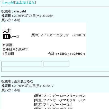
[
staygold
][
金太負けるな
]
投票者
：
staygold
投票日
：2026年3月25日(水) 16:29:54
買い方
：不明
大井
[馬連]
フィンガー-カタリテ
25000
11
☆
円
レース
京浜盃
岩手競馬予想2026
3月25日
合計
2500
25000
★★
枚
★★
円
投票者
：
金太負けるな
投票日
：2026年3月22日(日) 16:39:17
買い方
：不明
[馬連]
フィンガー-ロックターミガン
[馬連]
フィンガー-タマモフリージア
[馬連]
フィンガー-ゼーロス
[馬連]
フィンガー-カタリテ