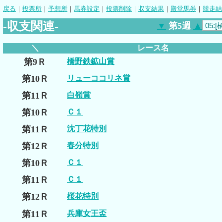
戻る
｜
投票所
｜
予想所
｜
馬券設定
｜
投票削除
｜
収支結果
｜
殿堂馬券
｜
競走結
-収支関連-
▼
第5週
▲
＼
レース名
第9Ｒ
橋野鉄鉱山賞
第10Ｒ
リューココリネ賞
第11Ｒ
白嶺賞
第10Ｒ
Ｃ１
第11Ｒ
沈丁花特別
第12Ｒ
春分特別
第10Ｒ
Ｃ１
第11Ｒ
Ｃ１
第12Ｒ
桜花特別
第11Ｒ
兵庫女王盃