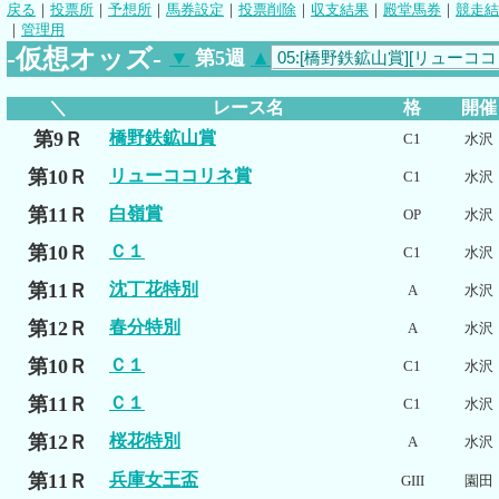
戻る
｜
投票所
｜
予想所
｜
馬券設定
｜
投票削除
｜
収支結果
｜
殿堂馬券
｜
競走結
｜
管理用
-仮想オッズ-
▼
第5週
▲
＼
レース名
格
開催
第9Ｒ
橋野鉄鉱山賞
C1
水沢
第10Ｒ
リューココリネ賞
C1
水沢
第11Ｒ
白嶺賞
OP
水沢
第10Ｒ
Ｃ１
C1
水沢
第11Ｒ
沈丁花特別
A
水沢
第12Ｒ
春分特別
A
水沢
第10Ｒ
Ｃ１
C1
水沢
第11Ｒ
Ｃ１
C1
水沢
第12Ｒ
桜花特別
A
水沢
第11Ｒ
兵庫女王盃
GIII
園田