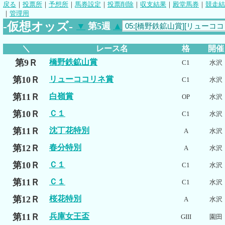
戻る
｜
投票所
｜
予想所
｜
馬券設定
｜
投票削除
｜
収支結果
｜
殿堂馬券
｜
競走結
｜
管理用
-仮想オッズ-
▼
第5週
▲
＼
レース名
格
開催
第9Ｒ
橋野鉄鉱山賞
C1
水沢
第10Ｒ
リューココリネ賞
C1
水沢
第11Ｒ
白嶺賞
OP
水沢
第10Ｒ
Ｃ１
C1
水沢
第11Ｒ
沈丁花特別
A
水沢
第12Ｒ
春分特別
A
水沢
第10Ｒ
Ｃ１
C1
水沢
第11Ｒ
Ｃ１
C1
水沢
第12Ｒ
桜花特別
A
水沢
第11Ｒ
兵庫女王盃
GIII
園田