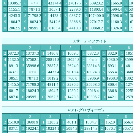
6
10305.7
6
6
43174.4
6
27017.7
5
53923.2
5
1665.9
5
10
☆☆☆
7
1155.1
7
7871.3
7
3057.1
7
2279.6
7
11803.4
6
5904.4
6
53
8
4245.5
8
71798.2
8
14423.4
8
9837.7
8
107400.6
8
2598.6
7
3
9
1804.7
9
18024.3
9
5412.6
9
3866.6
9
27017.7
9
1160.3
9
6
10
2062.5
10
20595.1
10
6185.4
10
4418.8
10
30868.2
10
1326.0
10
7
3:サーティファイド
1
2
4
5
6
7
8
2
6872.3
1
13737.3
1
1480.8
1
1069.5
1
6872.3
1
332.0
1
185
4
1132.5
4
57502.1
2
28814.8
2
18024.3
2
2
3936.9
2
3599
☆☆☆
5
891.3
5
35998.6
5
2887.3
4
2624.9
4
28814.8
4
693.1
4
481
6
3437.1
6
6
14423.4
6
9018.4
5
18024.3
5
555.4
5
360
☆☆☆
7
385.1
7
7871.3
7
1019.2
7
760.0
7
3936.9
6
1968.8
6
1802
8
1415.5
8
71798.2
8
4811.4
8
3280.9
8
35998.6
8
866.4
7
127
9
601.7
9
18024.3
9
1804.7
9
1289.2
9
9018.4
9
386.8
9
225
10
687.6
10
20595.1
10
2062.5
10
1473.3
10
10305.7
10
442.1
10
257
4:アレグロヴィーヴォ
1
2
3
5
6
7
8
2
2510.8
1
3608.9
1
1203.2
1
401.1
1
1804.7
1
152.0
1
656.4
3
837.1
3
19224.1
2
19224.1
2
5094.3
2
28814.8
2
1676.7
2
8657.