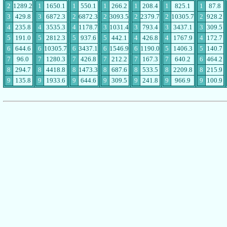
2
1289.2
1
1650.1
1
550.1
1
266.2
1
208.4
1
825.1
1
87.8
3
429.8
3
6872.3
2
6872.3
2
3093.5
2
2379.7
2
10305.7
2
928.2
4
235.8
4
3535.3
4
1178.7
3
1031.4
3
793.4
3
3437.1
3
309.5
5
191.0
5
2812.3
5
937.6
5
442.1
4
426.8
4
1767.9
4
172.7
6
644.6
6
10305.7
6
3437.1
6
1546.9
6
1190.0
5
1406.3
5
140.7
7
96.0
7
1280.3
7
426.8
7
212.2
7
167.3
7
640.2
6
464.2
8
294.7
8
4418.8
8
1473.3
8
687.6
8
533.5
8
2209.8
8
215.9
9
135.8
9
1933.6
9
644.6
9
309.5
9
241.8
9
966.9
9
100.9