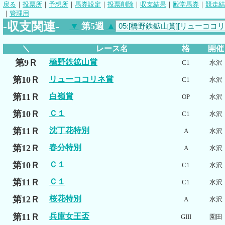
戻る
｜
投票所
｜
予想所
｜
馬券設定
｜
投票削除
｜
収支結果
｜
殿堂馬券
｜
競走結
｜
管理用
-収支関連-
▼
第5週
▲
＼
レース名
格
開催
第9Ｒ
橋野鉄鉱山賞
C1
水沢
第10Ｒ
リューココリネ賞
C1
水沢
第11Ｒ
白嶺賞
OP
水沢
第10Ｒ
Ｃ１
C1
水沢
第11Ｒ
沈丁花特別
A
水沢
第12Ｒ
春分特別
A
水沢
第10Ｒ
Ｃ１
C1
水沢
第11Ｒ
Ｃ１
C1
水沢
第12Ｒ
桜花特別
A
水沢
第11Ｒ
兵庫女王盃
GIII
園田