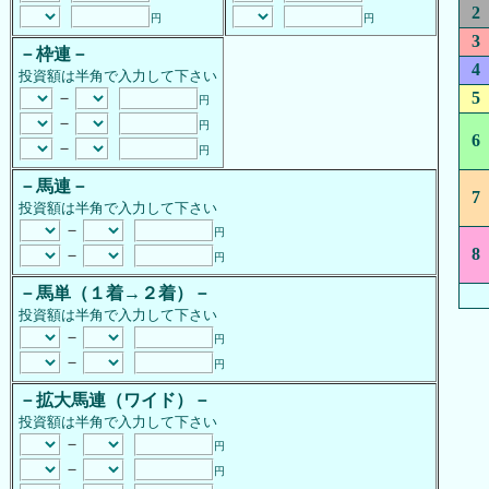
2
円
円
3
－枠連－
4
投資額は半角で入力して下さい
－
5
円
－
円
6
－
円
－馬連－
7
投資額は半角で入力して下さい
－
円
8
－
円
－馬単（１着→２着）－
投資額は半角で入力して下さい
－
円
－
円
－拡大馬連（ワイド）－
投資額は半角で入力して下さい
－
円
－
円