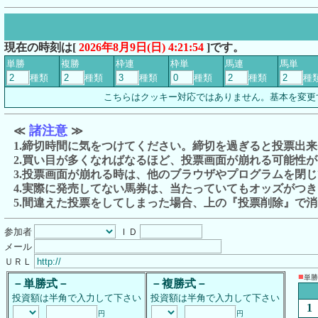
現在の時刻は[
2026年8月9日(日) 4:21:54
]です。
単勝
複勝
枠連
枠単
馬連
馬単
種類
種類
種類
種類
種類
種
こちらはクッキー対応ではありません。基本を変更
諸注意
≪
≫
1.締切時間に気をつけてください。締切を過ぎると投票出
2.買い目が多くなればなるほど、投票画面が崩れる可能性
3.投票画面が崩れる時は、他のブラウザやプログラムを閉
4.実際に発売してない馬券は、当たっていてもオッズがつ
5.間違えた投票をしてしまった場合、上の『投票削除』で
参加者
ＩＤ
メール
ＵＲＬ
■
単
－単勝式－
－複勝式－
投資額は半角で入力して下さい
投資額は半角で入力して下さい
1
円
円