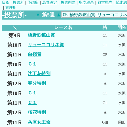
戻る
｜
投票所
｜
予想所
｜
馬券設定
｜
投票削除
｜
収支結果
｜
殿堂馬券
｜
競走結
｜
管理用
-投票所-
▼
第5週
▲
＼
レース名
格
開催
第9Ｒ
橋野鉄鉱山賞
C1
水沢
第10Ｒ
リューココリネ賞
C1
水沢
第11Ｒ
白嶺賞
OP
水沢
第10Ｒ
Ｃ１
C1
水沢
第11Ｒ
沈丁花特別
A
水沢
第12Ｒ
春分特別
A
水沢
第10Ｒ
Ｃ１
C1
水沢
第11Ｒ
Ｃ１
C1
水沢
第12Ｒ
桜花特別
A
水沢
第11Ｒ
兵庫女王盃
GIII
園田