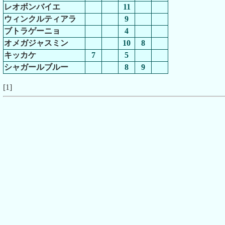
レオボンバイエ
11
ウィンクルティアラ
9
ブトラゲーニョ
4
オメガジャスミン
10
8
キッカケ
7
5
シャガールブルー
8
9
[1]