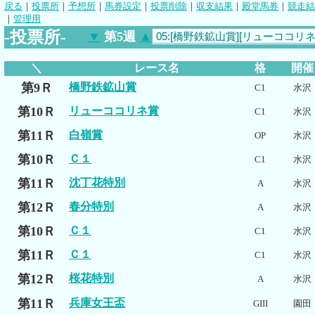
戻る
｜
投票所
｜
予想所
｜
馬券設定
｜
投票削除
｜
収支結果
｜
殿堂馬券
｜
競走結
｜
管理用
-投票所-
▼
第5週
▲
＼
レース名
格
開催
第9Ｒ
橋野鉄鉱山賞
C1
水沢
第10Ｒ
リューココリネ賞
C1
水沢
第11Ｒ
白嶺賞
OP
水沢
第10Ｒ
Ｃ１
C1
水沢
第11Ｒ
沈丁花特別
A
水沢
第12Ｒ
春分特別
A
水沢
第10Ｒ
Ｃ１
C1
水沢
第11Ｒ
Ｃ１
C1
水沢
第12Ｒ
桜花特別
A
水沢
第11Ｒ
兵庫女王盃
GIII
園田