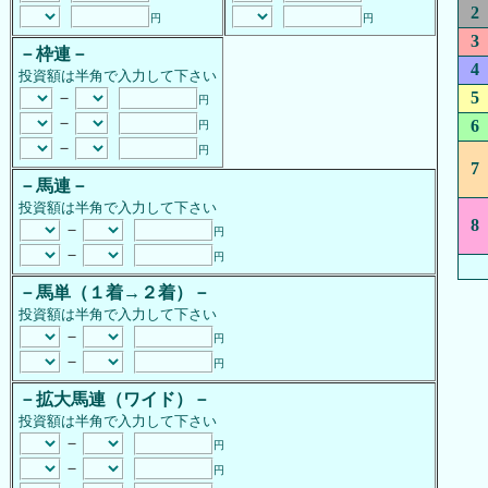
2
円
円
3
－枠連－
4
投資額は半角で入力して下さい
－
5
円
－
6
円
－
円
7
－馬連－
投資額は半角で入力して下さい
8
－
円
－
円
－馬単（１着→２着）－
投資額は半角で入力して下さい
－
円
－
円
－拡大馬連（ワイド）－
投資額は半角で入力して下さい
－
円
－
円