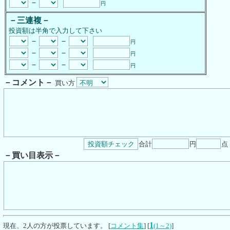
－
円
－三連複－
投資額は半角で入力して下さい
－
－
円
－
－
円
－
－
円
－コメント－
買い方
合計
円
点
－買い目表示－
1
現在、2人の方が投票しています。 [
コメント集
] [
(1～2)
]