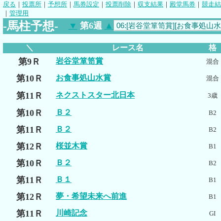
戻る
｜
投票所
｜
予想所
｜
馬券設定
｜
投票削除
｜
収支結果
｜
殿堂馬券
｜
競走結
｜
管理用
-馬柱予想-
▼
第6週
▲
＼
レース名
格
第9Ｒ
岩谷堂箪笥賞
混合
第10Ｒ
お食事処山水賞
混合
第11Ｒ
ネクストスター北日本
3歳
第10Ｒ
Ｂ２
B2
第11Ｒ
Ｂ２
B2
第12Ｒ
桜並木賞
B1
第10Ｒ
Ｂ２
B2
第11Ｒ
Ｂ１
B1
第12Ｒ
夢・希望未来へ前進
B1
第11Ｒ
川崎記念
GI