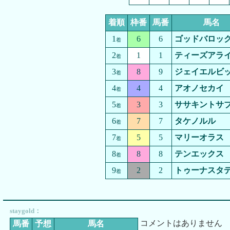
着順
枠番
馬番
馬名
1
6
6
ゴッドバロッ
着
2
1
1
ティーズアラ
着
3
8
9
ジェイエルビ
着
4
4
4
アオノセカイ
着
5
3
3
ササキントサ
着
6
7
7
タケノルル
着
7
5
5
マリーオラス
着
8
8
8
テンエックス
着
9
2
2
トゥーナスタ
着
staygold：
コメントはありません
馬番
予想
馬名