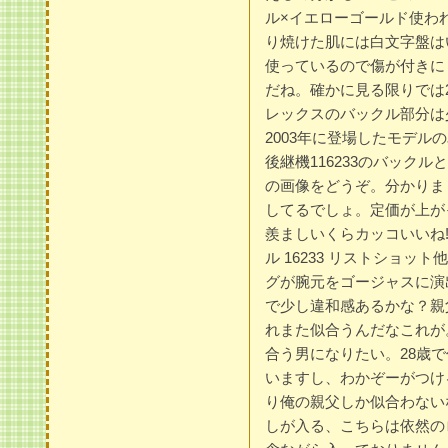
ル×イエローゴールド使わ
り焼けた肌には白文字盤は
使っているので傷が付きに
だね。確かに見る限りでは
レックスのバックル部分は少
2003年に登場したモデル
後継機116233のバック
の画像をどうぞ。分かりま
してるでしょ。定価が上が
羨ましいくらカッコいいね!
ル 16233 リストショ
グが腕元をゴージャスに演
で少し違和感あるかな？親
れまた似合うんだなこれが
合う男になりたい。28歳
いますし、わかぞーがつけ
り俺の親父しか似合わないな
しが入る、こちらは依然の