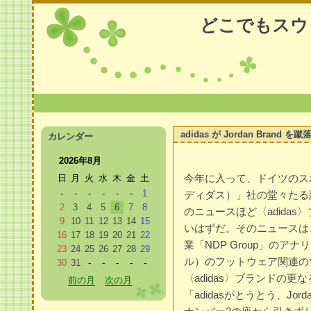
どこでもスウ
adidas が Jordan Br
カレンダー
2026年8月
今年に入って、ドイツのスポ
日
月
火
水
木
金
土
-
-
-
-
-
-
1
ディダス）」社の堂々たる
2
3
4
5
6
7
8
のニュースほど〈adida
9
10
11
12
13
14
15
いはずだ。そのニュースは
16
17
18
19
20
21
22
業「NDP Group」のアナリ
23
24
25
26
27
28
29
ル）のフットウェア関連のツ
30
31
-
-
-
-
-
〈adidas〉ブランドの
前の月
次の月
「adidasがとうとう、Jor