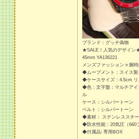
ブランド：グッチ偽物
★SALE！人気のデザイン
45mm YA136221
メンズファッション » 腕時
◆ムーブメント：スイス製
◆ケースサイズ：4.5cm リ
◆色：文字盤：マルチアイコ
ル
ケース：シルバートーン
ベルト：シルバートーン
◆素材： ステンレスス
◆防水性能：20気圧（660
◆付属品: 専用BOX