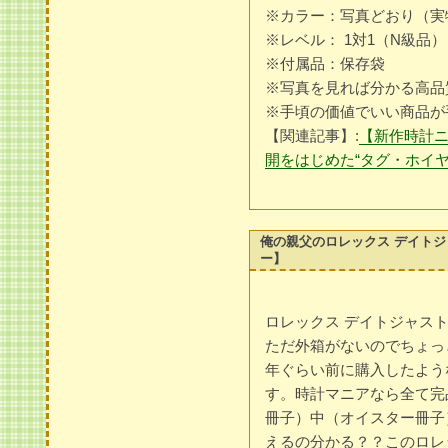
※カラー：写真どおり（実
※レベル： 1対1（N級品）
※付属品：保存袋
※写真を見れば分かる高品
※手頃の価値でいい商品が
【関連記事】:
【新作時計
開をはじめた“タグ・ホイ
俺の親父のロレックス デイトジャ
ー】
ロレックス デイトジャスト 
ただ外箱がないのでちょっ
年ぐらい前に購入したよう
す。時計マニアなら全て完
冊子）中（オイスター冊子
えるの分かる？？このロレ