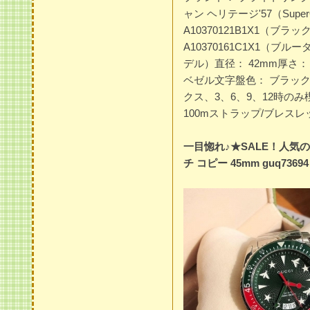
ャン ヘリテージ'57（SuperOc
A10370121B1X1（ブ
A10370161C1X1（ブル
デル）直径： 42mm厚さ： 9
ベゼル文字盤色： ブラッ
クス、3、6、9、12時の
100mストラップ/ブレス
一目惚れ♪★SALE！人気
チ コピー 45mm guq73694