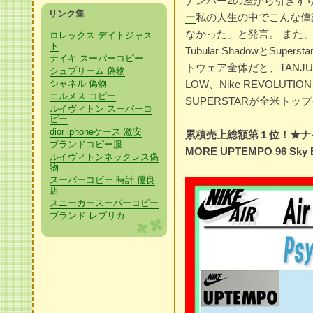
ナンバー2の座から引きず
リンク集
ー
私の人生の中でこんな偉
なかった」と発言。 また、4
ロレックス デイトジャス
ト
Tubular ShadowとSu
ナイキ スーパーコピー
トウェア全体だと、TANJUN、 
シュプリーム 偽物
シャネル 偽物
LOW、Nike REVOLUTION
エルメス コピー
SUPERSTARが全米ト
ルイヴィトン スーパーコ
ピー
dior iphoneケース 激安
累積売上総額第１位！★ナイ
ブランドコピー服
MORE UPTEMPO 96 Sky Bl
ルイヴィトンネックレス偽
物
スーパーコピー 時計 優良
店
スニーカースーパーコピー
ブランド レプリカ