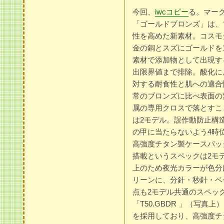
今回、
iwcコピー
る。マー
「ゴールドブロンズ」は、
性を高めた新素材。コスモ
金の銅とスズにゴールドを1
素材で添加物として出現する
出限界値まで排除。酸化に
対する耐食性と肌への適合
常のブロンズに比べ表面の
属の専用クロスで落とすこ
は2モデル。誤作動防止構
の甲に当たらないよう4時
高強度チタン製ケースバッ
搭載というスペックは2モ
上のため夜光カラーが色分
リーンに、分針・秒針・ベ
点も2モデル共通のスペッ
「T50.GBDR 」（写
を採用しており、高強度チ