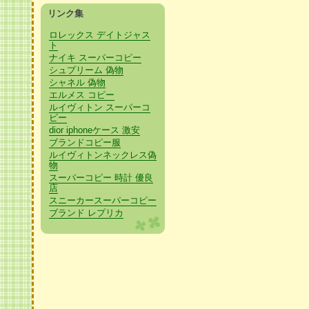
リンク集
ロレックス デイトジャス
ト
ナイキ スーパーコピー
シュプリーム 偽物
シャネル 偽物
エルメス コピー
ルイヴィトン スーパーコ
ピー
dior iphoneケース 激安
ブランドコピー服
ルイヴィトンネックレス偽
物
スーパーコピー 時計 優良
店
スニーカースーパーコピー
ブランド レプリカ