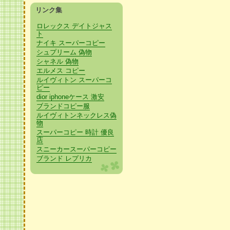
リンク集
ロレックス デイトジャス
ト
ナイキ スーパーコピー
シュプリーム 偽物
シャネル 偽物
エルメス コピー
ルイヴィトン スーパーコ
ピー
dior iphoneケース 激安
ブランドコピー服
ルイヴィトンネックレス偽
物
スーパーコピー 時計 優良
店
スニーカースーパーコピー
ブランド レプリカ