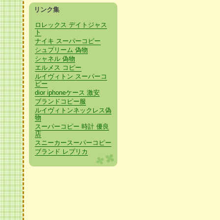
リンク集
ロレックス デイトジャス
ト
ナイキ スーパーコピー
シュプリーム 偽物
シャネル 偽物
エルメス コピー
ルイヴィトン スーパーコ
ピー
dior iphoneケース 激安
ブランドコピー服
ルイヴィトンネックレス偽
物
スーパーコピー 時計 優良
店
スニーカースーパーコピー
ブランド レプリカ