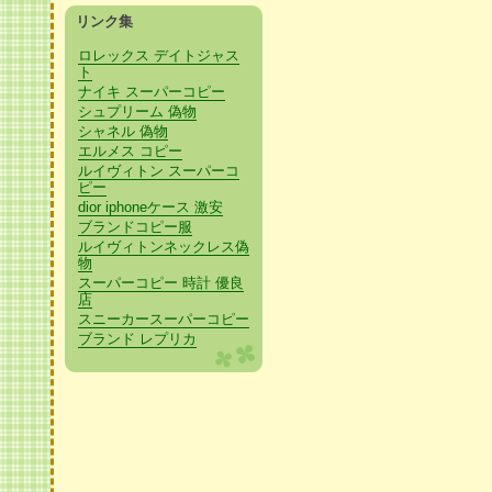
リンク集
ロレックス デイトジャス
ト
ナイキ スーパーコピー
シュプリーム 偽物
シャネル 偽物
エルメス コピー
ルイヴィトン スーパーコ
ピー
dior iphoneケース 激安
ブランドコピー服
ルイヴィトンネックレス偽
物
スーパーコピー 時計 優良
店
スニーカースーパーコピー
ブランド レプリカ