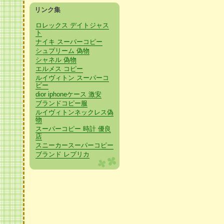
リンク集
ロレックス デイトジャス
ト
ナイキ スーパーコピー
シュプリーム 偽物
シャネル 偽物
エルメス コピー
ルイヴィトン スーパーコ
ピー
dior iphoneケース 激安
ブランドコピー服
ルイヴィトンネックレス偽
物
スーパーコピー 時計 優良
店
スニーカースーパーコピー
ブランド レプリカ