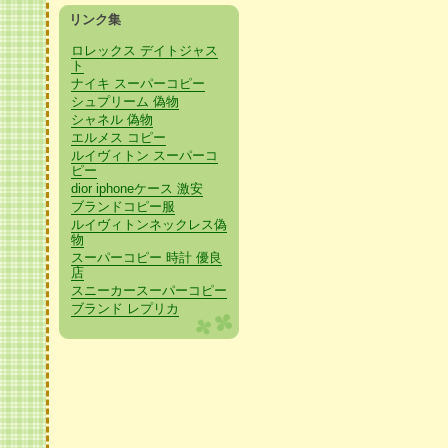
リンク集
ロレックス デイトジャス
ト
ナイキ スーパーコピー
シュプリーム 偽物
シャネル 偽物
エルメス コピー
ルイヴィトン スーパーコ
ピー
dior iphoneケース 激安
ブランドコピー服
ルイヴィトンネックレス偽
物
スーパーコピー 時計 優良
店
スニーカースーパーコピー
ブランド レプリカ