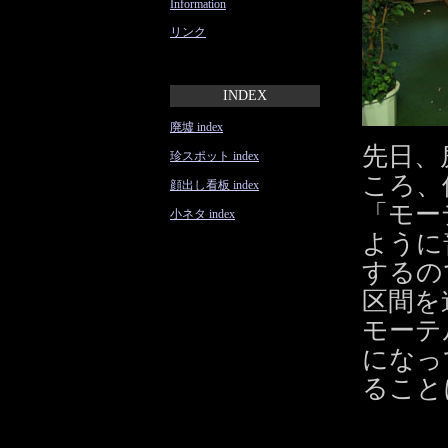
Information
リンク
INDEX
廃墟 index
先日、
珍スポット index
ころ、
顔出し看板 index
「モー
小ネタ index
ように
するの
区間を
モーテ
になっ
ること