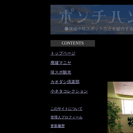
CONTENTS
トップページ
廃墟マニヤ
珍スポ観光
カオダシ倶楽部
小ネタコレクション
このサイトについて
管理人プロフィール
更新履歴