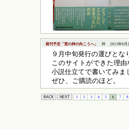
発刊予定「窓の枠の向こうへ」
枠
2013年8月20
９月中旬発行の運びとな
このサイトができた理由
小説仕立てで書いてみま
ぜひ、ご購読のほど。
1
2
3
4
5
6
7
8