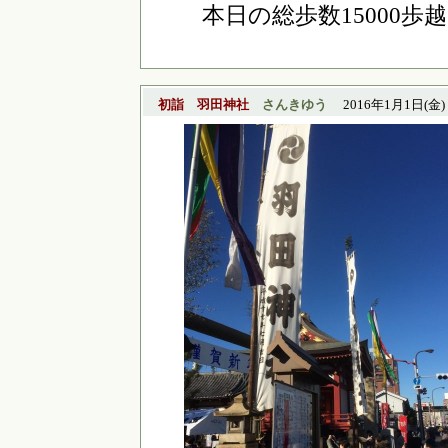
本日の総歩数15000歩
初詣 羽田神社
さんきゆう
2016年1月1日(金) 1