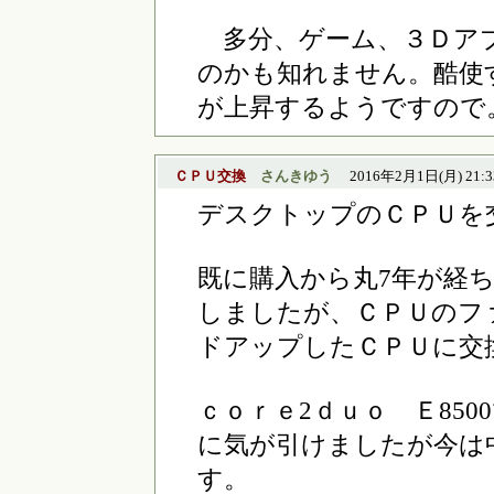
多分、ゲーム、３Ｄア
のかも知れません。酷使
が上昇するようですので
ＣＰＵ交換
さんきゆう
2016年2月1日(月) 21:3
デスクトップのＣＰＵを
既に購入から丸7年が経
しましたが、ＣＰＵのフ
ドアップしたＣＰＵに交
ｃｏｒｅ2ｄｕｏ Ｅ85
に気が引けましたが今は中
す。